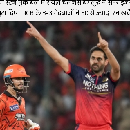
्टेज मुकाबले में रॉयल चैलेंजर्स बेंगलुरु ने सनराइ
ुटा दिए। RCB के 3-3 गेंदबाजों ने 50 से ज्यादा रन खर्च