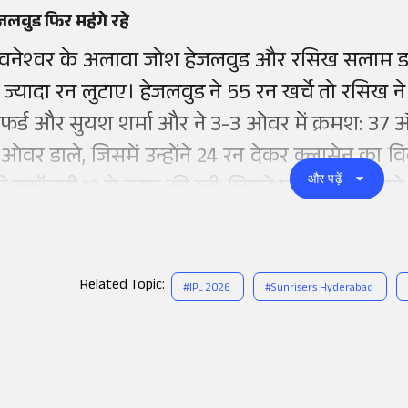
जलवुड फिर महंगे रहे
ुवनेश्वर के अलावा जोश हेजलवुड और रसिख सलाम डार
े ज्यादा रन लुटाए। हेजलवुड ने 55 रन खर्चे तो रसिख 
ेफर्ड और सुयश शर्मा और ने 3-3 ओवर में क्रमश: 37 और
 ओवर डाले, जिसमें उन्होंने 24 रन देकर क्लासेन का 
और पढ़ें
ी इकॉनमी 12 से ऊपर की रही, जिसने प्लेऑफ से पहले ट
Related Topic:
#
IPL 2026
#
Sunrisers Hyderabad