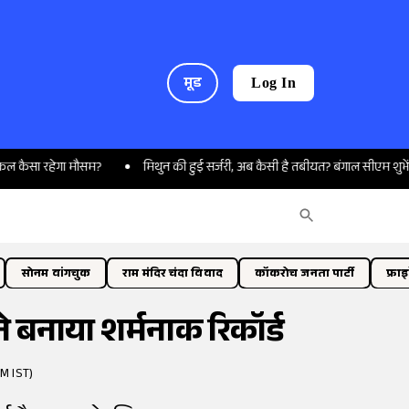
मूड
Log In
रहेगा मौसम?
मिथुन की हुई सर्जरी, अब कैसी है तबीयत? बंगाल सीएम शुभेंदु अधिकारी
सोनम वांगचुक
राम मंदिर चंदा विवाद
कॉकरोच जनता पार्टी
फ्रा
े बनाया शर्मनाक रिकॉर्ड
M IST)