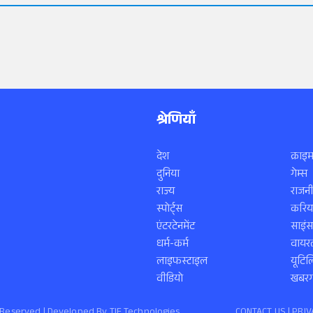
श्रेणियाँ
देश
क्राइम
दुनिया
गेम्स
राज्य
राजनी
स्पोर्ट्स
करिय
एंटरटेनमेंट
साइं
धर्म-कर्म
वायरल
लाइफस्टाइल
यूटिल
वीडियो
खबरगा
ts Reserved | Developed By
TIF Technologies
CONTACT US |
PRIV