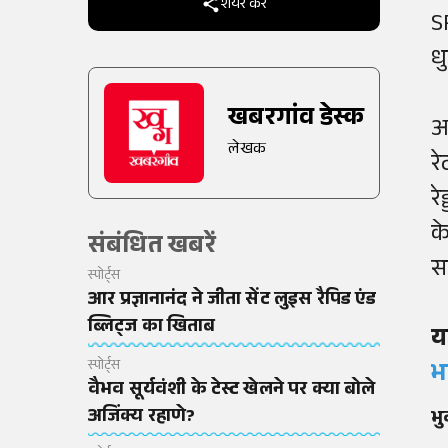
शेयर करें
S
ध
खबरगांव डेस्क
अ
लेखक
र
रे
क
संबंधित खबरें
स
स्पोर्ट्स
आर प्रज्ञानानंद ने जीता सेंट लुइस रैपिड एंड
ब्लिट्ज का खिताब
य
स्पोर्ट्स
भ
वैभव सूर्यवंशी के टेस्ट खेलने पर क्या बोले
अजिंक्य रहाणे?
भु