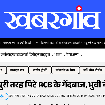
 पर क्यों टिकी
दिल्ली-NCR में भारी बारिश, सड़कों पर घुटने तक पानी, कल कैसा 
-कर्म
लाइफस्टाइल
वीडियो
इनसाइट्स
भारत
गेम्स
अन्य
ोर
मानसून सत्र
दलीप ट्रॉफी
कॉमनवेल्थ गेम्स
अभिजीत दीपके
ी तरह पिटे RCB के गेंदबाज, भुवी न
खबरगांव डेस्क
•
HYDERABAD
22 May 2026, (अपडेटेड 22 May 2026, 4:58 P
र्ट्स