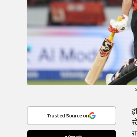
S
Add
as a
इ
Trusted Source on
स
र