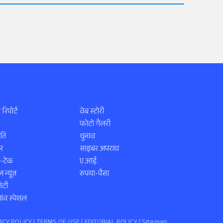
 रिपोर्ट
वेब स्टोरी
फोटो गैलरी
ति
चुनाव
र
साइबर अपराध
स-टेक
ए.आई.
 न्यूज़
रुपया-पैसा
िटी
ंव स्पेशल
ACY POLICY
|
TERMS OF USE
|
EDITORIAL POLICY
| Sitemap