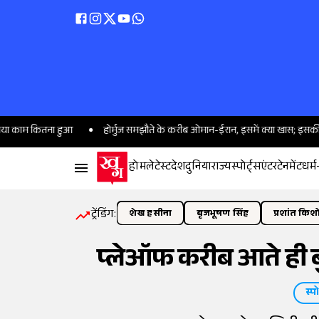
कितना हुआ
होर्मुज समझौते के करीब ओमान-ईरान, इसमें क्या खास; इसकी सफलता ट्रंप
होम
लेटेस्ट
देश
दुनिया
राज्य
स्पोर्ट्स
एंटरटेनमेंट
धर्म
ट्रेंडिंग:
शेख हसीना
बृजभूषण सिंह
प्रशांत किश
प्लेऑफ करीब आते ही बुर
स्पो