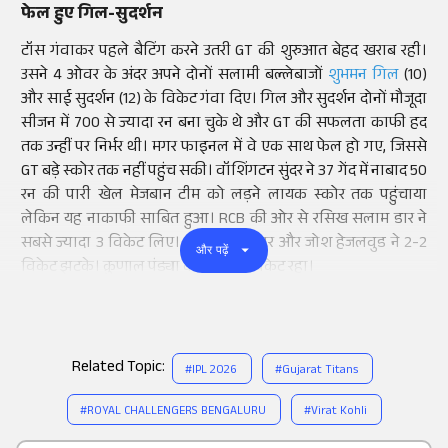
फेल हुए गिल-सुदर्शन
टॉस गंवाकर पहले बैटिंग करने उतरी GT की शुरुआत बेहद खराब रही।
उसने 4 ओवर के अंदर अपने दोनों सलामी बल्लेबाजों
शुभमन गिल
(10)
और साई सुदर्शन (12) के विकेट गंवा दिए। गिल और सुदर्शन दोनों मौजूदा
सीजन में 700 से ज्यादा रन बना चुके थे और GT की सफलता काफी हद
तक उन्हीं पर निर्भर थी। मगर फाइनल में वे एक साथ फेल हो गए, जिससे
GT बड़े स्कोर तक नहीं पहुंच सकी। वॉशिंगटन सुंदर ने 37 गेंद में नाबाद 50
रन की पारी खेल मेजबान टीम को लड़ने लायक स्कोर तक पहुंचाया
लेकिन यह नाकाफी साबित हुआ। RCB की ओर से रसिख सलाम डार ने
सबसे ज्यादा 3 विकेट लिए। भुवनेश्वर कुमार और जोश हेजलवुड ने 2-2
और पढ़ें
विकेट झटके। क्रुणाल पंड्या के खाते में 1 विकेट रहा।
Related Topic:
#
IPL 2026
#
Gujarat Titans
#
ROYAL CHALLENGERS BENGALURU
#
Virat Kohli
Add
as a