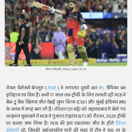
विराट कोहली, Photo Credit: IPL/X
रॉयल चैलेंजर्स बेंगलुरु (
RCB
) ने लगातार दूसरी बार
IPL
चैंपियन बन
इतिहास रच दिया है। कभी 17 साल तक ट्रॉफी के लिए तरसती रही RCB ने
बैक टू बैक खिताब जीत चेन्नई सुपर किंग्स (CSK) और मुंबई इंडियंस (MI)
के क्लब में जगह बना ली है। रविवार (31 मई) को अहमदाबाद में खेले गए
फाइनल मुकाबले में RCB ने गुजरात टाइटंस (GT) को रौंद IPL 2026 ट्रॉफी
पर कब्जा जमा लिया है। RCB की इस एकतरफा जीत के हीरो
विराट
कोहली
रहे, जिनकी अर्धशतकीय पारी की मदद से टीम ने 156 रन के