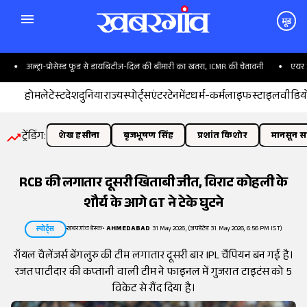
मूड
अल्ट्रा-प्रोसेस्ड फूड से डायबिटीज-दिल की बीमारी का खतरा, ICMR की चेतावनी
एयर इंडिय
होम
लेटेस्ट
देश
दुनिया
राज्य
स्पोर्ट्स
एंटरटेनमेंट
धर्म-कर्म
लाइफस्टाइल
वीडिय
ट्रेंडिंग:
शेख हसीना
बृजभूषण सिंह
प्रशांत किशोर
मानसून सत
RCB की लगातार दूसरी खिताबी जीत, विराट कोहली के
शौर्य के आगे GT ने टेके घुटने
खबरगांव डेस्क
•
AHMEDABAD
31 May 2026, (अपडेटेड 31 May 2026, 6:56 PM IST)
स्पोर्ट्स
रॉयल चैलेंजर्स बेंगलुरु की टीम लगातार दूसरी बार IPL चैंपियन बन गई है।
रजत पाटीदार की कप्तानी वाली टीम ने फाइनल में गुजरात टाइटंस को 5
विकेट से रौंद दिया है।