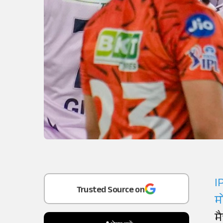
Add
as a
I
Trusted Source on
म
म