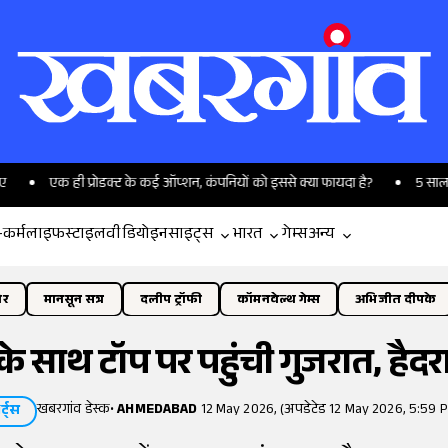
ही प्रोडक्ट के कई ऑप्शन, कंपनियों को इससे क्या फायदा है?
5 साल में 16 मेडि
-कर्म
लाइफस्टाइल
वीडियो
इनसाइट्स
भारत
गेम्स
अन्य
ोर
मानसून सत्र
दलीप ट्रॉफी
कॉमनवेल्थ गेम्स
अभिजीत दीपके
के साथ टॉप पर पहुंची गुजरात, हैदरा
खबरगांव डेस्क
•
AHMEDABAD
12 May 2026, (अपडेटेड 12 May 2026, 5:59 P
र्ट्स