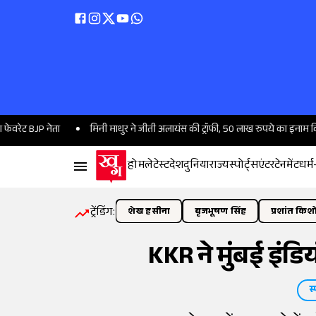
 नेता
मिनी माथुर ने जीती अलायंस की ट्रॉफी, 50 लाख रुपये का इनाम किया अपने 
होम
लेटेस्ट
देश
दुनिया
राज्य
स्पोर्ट्स
एंटरटेनमेंट
धर्म
ट्रेंडिंग:
शेख हसीना
बृजभूषण सिंह
प्रशांत किश
KKR ने मुंबई इंडि
स्