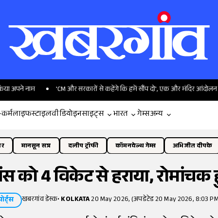
नाम
'CM और सरकारों से कहेंगे कि हमें सौंप दो', एक और मंदिर आंदोलन करेगा VHP
-कर्म
लाइफस्टाइल
वीडियो
इनसाइट्स
भारत
गेम्स
अन्य
ोर
मानसून सत्र
दलीप ट्रॉफी
कॉमनवेल्थ गेम्स
अभिजीत दीपके
यंस को 4 विकेट से हराया, रोमांचक
खबरगांव डेस्क
•
KOLKATA
20 May 2026, (अपडेटेड 20 May 2026, 8:03 PM
पोर्ट्स