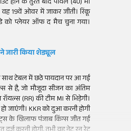
आउट होने के तुरंत बाद पॉवेल (40) भी
वह 19वें ओवर में जाकर जीती। रिंकू
ंडे को प्लेयर ऑफ द मैच चुना गया।
 ने जारी किया शेड्यूल
 के साथ टेबल में छठे पायदान पर आ गई
स से है, जो मौजूदा सीजन का अंतिम
 रॉयल्स (RR) की टीम MI से भिड़ेगी।
्त हो जाएंगी। KKR को दुआ करनी होगी
स के खिलाफ पंजाब किंग्स जीत गई
 दर्ज करनी होगी, तभी वह नेट रन रेट