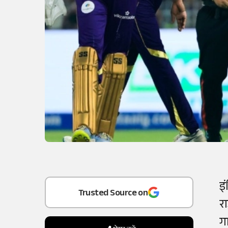
Add
as a
इ
Trusted Source on
र
ग