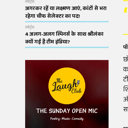
स्पोर्ट्स
अगरकर रहें या लक्ष्मण आएं, कांटों से भरा
रहेगा चीफ सेलेक्टर का पद!
स्पोर्ट्स
4 अलग-अलग स्पिनर्स के साथ श्रीलंका
क्यों गई है टीम इंडिया?
पॉ
छ
क
ट
श
औ
स