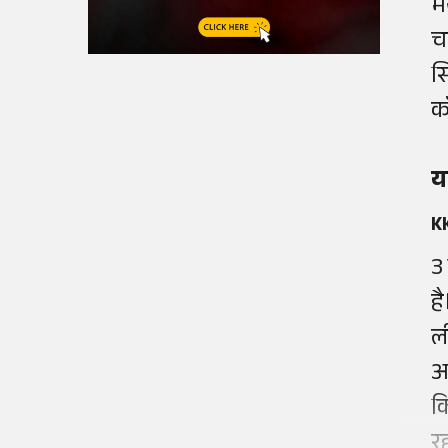
म
च
स
क
य
K
3
ह
ल
अ
क
र