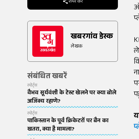
शेयर करें
ओ
प
खबरगांव डेस्क
K
लेखक
ल
क
न
संबंधित खबरें
प
स्पोर्ट्स
वैभव सूर्यवंशी के टेस्ट खेलने पर क्या बोले
प
अजिंक्य रहाणे?
स्पोर्ट्स
य
पाकिस्तान के पूर्व क्रिकेटरों पर बैन का
प
खतरा, क्या है मामला?