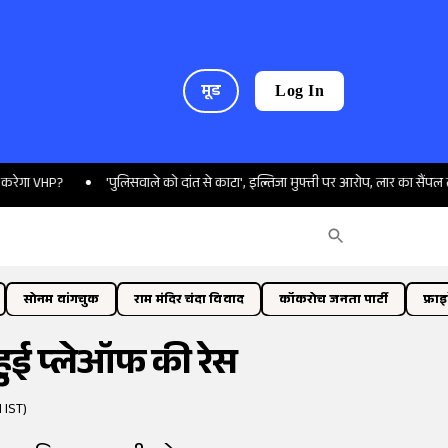
मूड
Log In
?
'पुलिसवाले को दांत से काटा', इल्तिजा मुफ्ती पर आरोप, लार का सैंपल लेकर होगी ज
सोनम वांगचुक
राम मंदिर चंदा विवाद
कॉकरोच जनता पार्टी
फ्रा
 हुई प्लेऑफ की रेस
 IST)