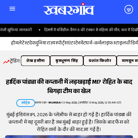
मूड
जी खुफिया जानकारी
दिल्ली में मर्सिडीज-वैगन R की टक्कर से महिला की मौत, कार में दिखी ब
होम
लेटेस्ट
देश
दुनिया
राज्य
स्पोर्ट्स
एंटरटेनमेंट
धर्म-कर्म
लाइफस्टाइल
वीडिय
ट्रेंडिंग:
शेख हसीना
बृजभूषण सिंह
प्रशांत किशोर
मानसून सत
हार्दिक पांड्या की कप्तानी में लड़खड़ाई MI? रोहित के बाद
बिगड़ा टीम का खेल
सरवर रज़ा
•
MUMBAI
13 May 2026, (अपडेटेड 13 May 2026, 12:55 AM IST)
स्पोर्ट्स
मुंबई इंडियंस IPL 2026 के प्लेऑफ से बाहर हो गई है। हार्दिक पांड्या की
कप्तानी में यह दूसरी बार है जब मुंबई बाहर हुई है। जिसके बाद फैंस को
रोहित शर्मा के दौर की याद आ गई है।