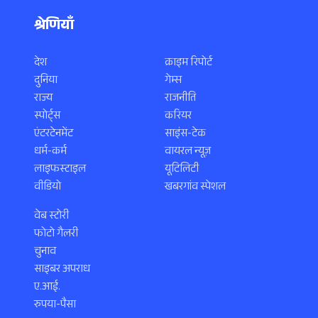
श्रेणियाँ
देश
क्राइम रिपोर्ट
दुनिया
गेम्स
राज्य
राजनीति
स्पोर्ट्स
करियर
एंटरटेनमेंट
साइंस-टेक
धर्म-कर्म
वायरल न्यूज़
लाइफस्टाइल
यूटिलिटी
वीडियो
खबरगांव स्पेशल
वेब स्टोरी
फोटो गैलरी
चुनाव
साइबर अपराध
ए.आई.
रुपया-पैसा