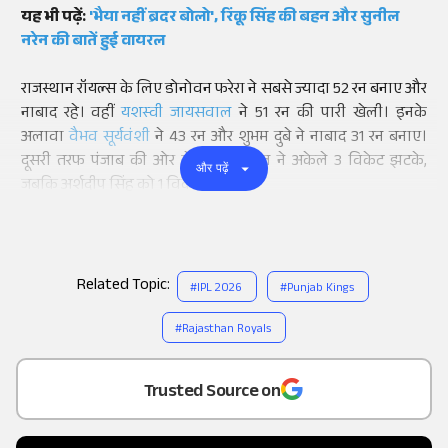
यह भी पढ़ें:
'भैया नहीं ब्रदर बोलो', रिंकू सिंह की बहन और सुनील
नरेन की बातें हुई वायरल
राजस्थान रॉयल्स के लिए डोनोवन फरेरा ने सबसे ज्यादा 52 रन बनाए और
नाबाद रहे। वहीं
यशस्वी जायसवाल
ने 51 रन की पारी खेली। इनके
अलावा
वैभव सूर्यवंशी
ने 43 रन और शुभम दुबे ने नाबाद 31 रन बनाए।
दूसरी तरफ पंजाब की ओर से युजवेंद्र चहल ने अकेले 3 विकेट झटके,
और पढ़ें
जबकि अर्शदीप सिंह को 1 विकेट मिला।
Related Topic:
#
IPL 2026
#
Punjab Kings
#
Rajasthan Royals
Add
as a
Trusted Source on