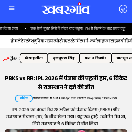
मूड
किया शेयर
'एक ऐसी सुबह जिसे मैं हमेशा याद रखूंगा', PM से मिलने के बाद राघव चड्ढा
क
होम
लेटेस्ट
देश
दुनिया
राज्य
स्पोर्ट्स
एंटरटेनमेंट
धर्म-कर्म
लाइफस्टाइल
वीडिय
ट्रेंडिंग:
शेख हसीना
बृजभूषण सिंह
प्रशांत किशोर
मानसून सत
PBKS vs RR: IPL 2026 में पंजाब की पहली हार, 6 विकेट
से राजस्थान ने दर्ज की जीत
खबरगांव डेस्क
•
MOHALI
28 Apr 2026, (अपडेटेड 28 Apr 2026, 5:49 PM IST)
स्पोर्ट्स
IPL 2026 का 40वां मैच 28 अप्रैल को पंजाब किंग्स (PBKS) और
राजस्थान रॉयल्स (RR) के बीच खेला गया। यह एक हाई-स्कोरिंग मैच था,
जिसे राजस्थान ने 6 विकेट से जीत लिया।