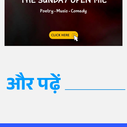
और पढ़ें