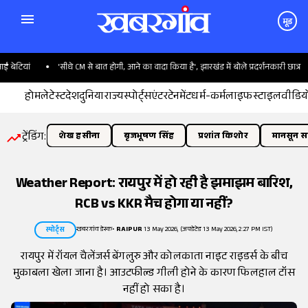
मूड
टियां
'सीधे CM से बात होगी, आने का वादा किया है', झारखंड में बोले प्रदर्शनकारी छात्र
होम
लेटेस्ट
देश
दुनिया
राज्य
स्पोर्ट्स
एंटरटेनमेंट
धर्म-कर्म
लाइफस्टाइल
वीडिय
ट्रेंडिंग:
शेख हसीना
बृजभूषण सिंह
प्रशांत किशोर
मानसून सत
Weather Report: रायपुर में हो रही है झमाझम बारिश,
RCB vs KKR मैच होगा या नहीं?
खबरगांव डेस्क
•
RAIPUR
13 May 2026, (अपडेटेड 13 May 2026, 2:27 PM IST)
स्पोर्ट्स
रायपुर में रॉयल चैलेंजर्स बेंगलुरु और कोलकाता नाइट राइडर्स के बीच
मुकाबला खेला जाना है। आउटफील्ड गीली होने के कारण फिलहाल टॉस
नहीं हो सका है।