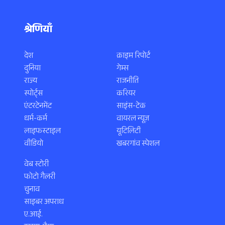
श्रेणियाँ
देश
क्राइम रिपोर्ट
दुनिया
गेम्स
राज्य
राजनीति
स्पोर्ट्स
करियर
एंटरटेनमेंट
साइंस-टेक
धर्म-कर्म
वायरल न्यूज़
लाइफस्टाइल
यूटिलिटी
वीडियो
खबरगांव स्पेशल
वेब स्टोरी
फोटो गैलरी
चुनाव
साइबर अपराध
ए.आई.