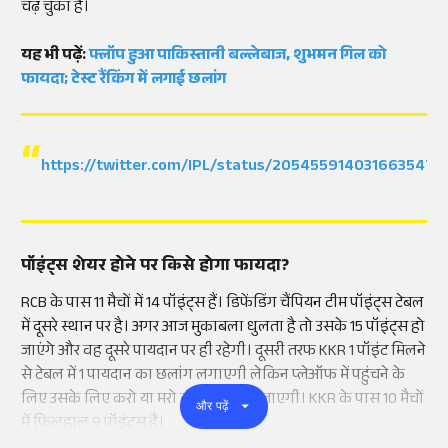
चढ़ चुका है।
यह भी पढ़ें:
फ्लॉप हुआ पाकिस्तानी बल्लेबाज, शुभमन गिल को
फायदा; टेस्ट रैंकिंग में लगाई छलांग
https://twitter.com/IPL/status/2054559140316635479
पॉइंट्स शेयर होने पर किसे होगा फायदा?
RCB के पास 11 मैचों में 14 पॉइंट्स हैं। डिफेंडिंग चैंपियन टीम पॉइंट्स टेबल
में दूसरे स्थान पर है। अगर आज मुकाबला धुलता है तो उसके 15 पॉइंट्स हो
जाएंगे और वह दूसरे पायदान पर ही रहेगी। दूसरी तरफ KKR 1 पॉइंट मिलने
से टेबल में 1 पायदान का छलांग लगाएगी लेकिन प्लेऑफ में पहुंचने के
लिए उसके लिए करो या मरो की स्थिति बन जाएगी। KKR के पास 10 मैचों
और पढ़ें
में फिलहाल 9 पॉइंट्स हैं।