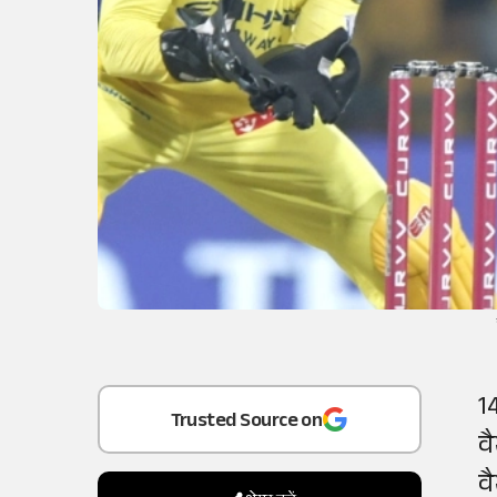
Add
as a
1
Trusted Source on
व
व