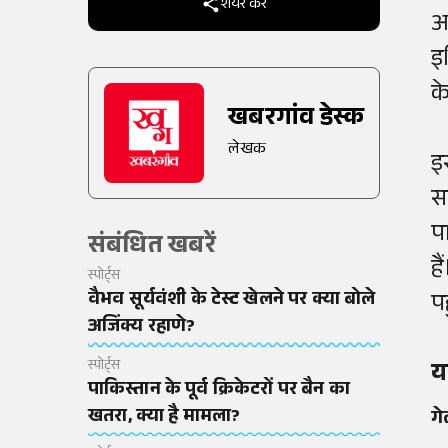
शेयर करें
अ
इ
क
खबरगांव डेस्क
लेखक
इ
स
प
संबंधित खबरें
ह
स्पोर्ट्स
वैभव सूर्यवंशी के टेस्ट खेलने पर क्या बोले
प
अजिंक्य रहाणे?
स्पोर्ट्स
य
पाकिस्तान के पूर्व क्रिकेटरों पर बैन का
खतरा, क्या है मामला?
गे