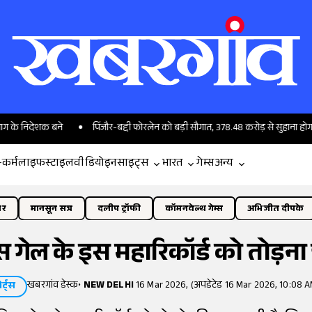
ेशक बने
पिंजौर-बद्दी फोरलेन को बड़ी सौगात, 378.48 करोड़ से सुहाना होगा सफर
-कर्म
लाइफस्टाइल
वीडियो
इनसाइट्स
भारत
गेम्स
अन्य
ोर
मानसून सत्र
दलीप ट्रॉफी
कॉमनवेल्थ गेम्स
अभिजीत दीपके
िस गेल के इस महारिकॉर्ड को तोड़ना च
खबरगांव डेस्क
•
NEW DELHI
16 Mar 2026, (अपडेटेड 16 Mar 2026, 10:08 A
ोर्ट्स