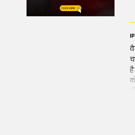
IP
व
चा
है
क
ट्