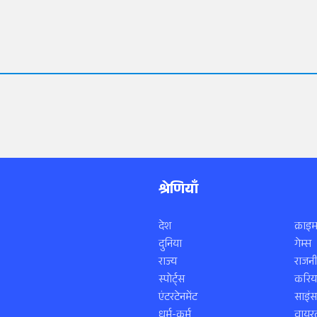
श्रेणियाँ
देश
क्राइम
दुनिया
गेम्स
राज्य
राजनी
स्पोर्ट्स
करिय
एंटरटेनमेंट
साइं
धर्म-कर्म
वायरल