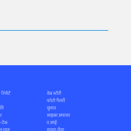
 रिपोर्ट
वेब स्टोरी
फोटो गैलरी
ति
चुनाव
र
साइबर अपराध
स-टेक
ए.आई.
 न्यूज़
रुपया-पैसा