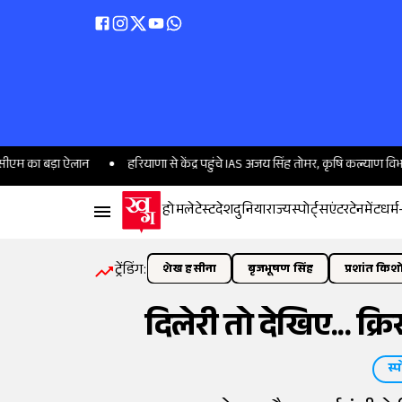
बड़ा ऐलान
हरियाणा से केंद्र पहुंचे IAS अजय सिंह तोमर, कृषि कल्याण विभाग के निद
होम
लेटेस्ट
देश
दुनिया
राज्य
स्पोर्ट्स
एंटरटेनमेंट
धर्म
ट्रेंडिंग:
शेख हसीना
बृजभूषण सिंह
प्रशांत किश
दिलेरी तो देखिए... क्र
स्प