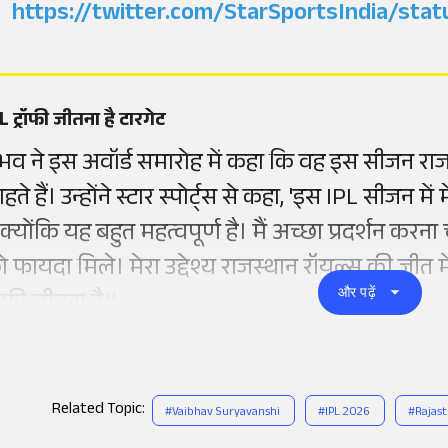
https://twitter.com/StarSportsIndia/s
L ट्रॉफी जीतना है टारगेट
ैभव ने इस अवॉर्ड समारोह में कहा कि वह इस सीजन राज
हते हैं। उन्होंने स्टार स्पोर्ट्स से कहा, 'इस IPL सीजन म
 क्योंकि यह बहुत महत्वपूर्ण है। मैं अच्छा प्रदर्शन करना 
ो फायदा मिले। मेरा उद्देश्य राजस्थान रॉयल्स की जीत म
और पढ़ें
रॉफी जीतना है।'
Related Topic:
#
Vaibhav Suryavanshi
#
IPL 2026
#
Rajast