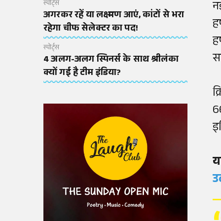
न
स्पोर्ट्स
अगरकर रहें या लक्ष्मण आएं, कांटों से भरा
ह
रहेगा चीफ सेलेक्टर का पद!
ह
स्पोर्ट्स
स
4 अलग-अलग स्पिनर्स के साथ श्रीलंका
क्यों गई है टीम इंडिया?
क
6
इ
य
उ