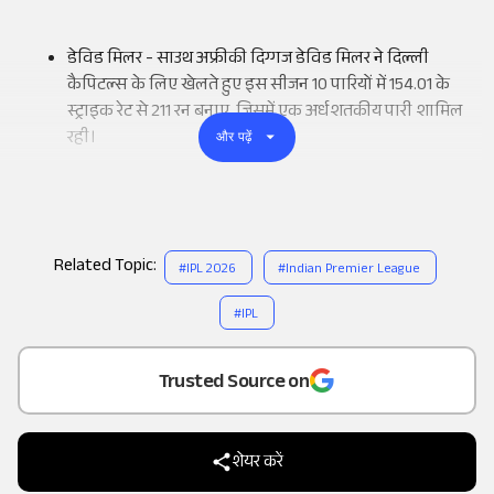
डेविड मिलर - साउथ अफ्रीकी दिग्गज डेविड मिलर ने दिल्ली
कैपिटल्स के लिए खेलते हुए इस सीजन 10 पारियों में 154.01 के
स्ट्राइक रेट से 211 रन बनाए, जिसमें एक अर्धशतकीय पारी शामिल
रही।
और पढ़ें
Related Topic:
#
IPL 2026
#
Indian Premier League
#
IPL
Add
as a
Trusted Source on
शेयर करें