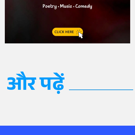
और पढ़ें