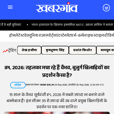
मूड
बड़ी सुविधाएं
'भारत-इजरायल के खिलाफ इस्लामिक NATO', ख्वाजा आसिफ ने बताया पाकिस्
होम
लेटेस्ट
देश
दुनिया
राज्य
स्पोर्ट्स
एंटरटेनमेंट
धर्म-कर्म
लाइफस्टाइल
वीडिय
ट्रेंडिंग:
शेख हसीना
बृजभूषण सिंह
प्रशांत किशोर
मानसून सत
IPL 2026: तहलका मचा रहे हैं वैभव, बुजुर्ग खिलाड़ियों का
प्रदर्शन कैसा है?
खबरगांव डेस्क
•
NEW DELHI
28 May 2026, (अपडेटेड 28 May 2026, 12:34 AM IST)
स्पोर्ट्स
15 साल के वैभव सूर्यवंशी IPL 2026 में सबसे ज्यादा रन बनाने वाले
बल्लेबाज हैं। इस सीजन 35 से ज्यादा की उम्र वाले प्रमुख खिलाड़ियों के
प्रदर्शन पर एक नजर डालिए।