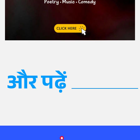
और पढ़ें