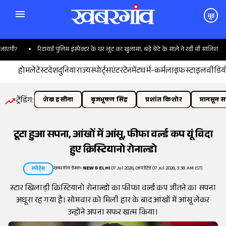
मूड
गी?
रिटायर्ड पुलिस इंस्पेक्टर के घर लूट का खुलासा, बड़े बेटे के साले ने रची थी साजिश
होम
लेटेस्ट
देश
दुनिया
राज्य
स्पोर्ट्स
एंटरटेनमेंट
धर्म-कर्म
लाइफस्टाइल
वीडिय
ट्रेंडिंग:
शेख हसीना
बृजभूषण सिंह
प्रशांत किशोर
मानसून सत
टूटा हुआ सपना, आंखों में आंसू, फीफा वर्ल्ड कप यूं विदा
हुए क्रिस्टियानो रोनाल्डो
खबरगांव डेस्क
•
NEW DELHI
07 Jul 2026, (अपडेटेड 07 Jul 2026, 3:38 AM IST)
स्पोर्ट्स
स्टार खिलाड़ी क्रिस्टियानो रोनाल्डो का फीफा वर्ल्ड कप जीतने का सपना
अधूरा रह गया है। सोमवार को मिली हार के बाद आंखों में आंसू लेकर
उन्होंने अपना सफर खत्म किया।