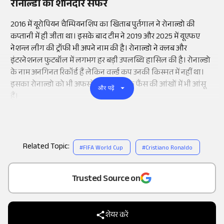
रोनाल्डो का शानदार सफर
2016 में यूरोपियन चैम्पियनशिप का खिताब पुर्तगाल ने रोनाल्डो की
कप्तानी में ही जीता था। इसके बाद टीम ने 2019 और 2025 में यूएफए
नेशन्ल लीग की ट्रॉफी भी अपने नाम की है। रोनाल्डो ने क्लब और
इंटरनेशनल फुटबॉल में लगभग हर बड़ी उपलब्धि हासिल की है। रोनाल्डो
के नाम अनगिनत रिकॉर्ड हैं लेकिन वर्ल्ड कप उनकी किस्मत में नहीं था।
इसका रोनाल्डो को भी अफसोस है और उनके फैंस की आंखों में भी आंसू
और पढ़ें
हैं।
Related Topic:
#
FIFA World Cup
#
Cristiano Ronaldo
Add
as a
Trusted Source on
शेयर करें