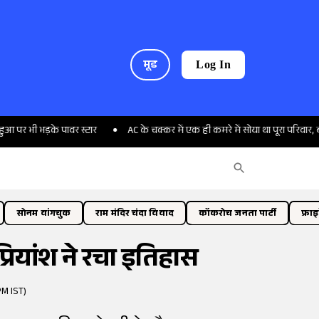
मूड
Log In
ड़के पावर स्टार
AC के चक्कर में एक ही कमरे में सोया था पूरा परिवार, बारिश में घ
सोनम वांगचुक
राम मंदिर चंदा विवाद
कॉकरोच जनता पार्टी
फ्रा
प्रियांश ने रचा इतिहास
PM IST)