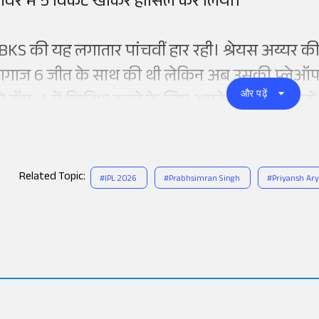
वर में 5 विकेट खोकर हासिल कर लिया।
BKS की यह लगातार पांचवीं हार रही। श्रेयस अय्यर क
गाज 6 जीत के साथ की थी लेकिन अब उसकी प्लेऑफ 
और पढ़ें
ो टॉप-4 में फिनिश करने के लिए अपने बाकी बचे दोनों 
Related Topic:
#
IPL 2026
#
Prabhsimran Singh
#
Priyansh Ar