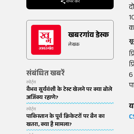
शेयर करें
द
1
क
खबरगांव डेस्क
सू
लेखक
प
प
संबंधित खबरें
6
स्पोर्ट्स
प
वैभव सूर्यवंशी के टेस्ट खेलने पर क्या बोले
अजिंक्य रहाणे?
य
स्पोर्ट्स
C
पाकिस्तान के पूर्व क्रिकेटरों पर बैन का
खतरा, क्या है मामला?