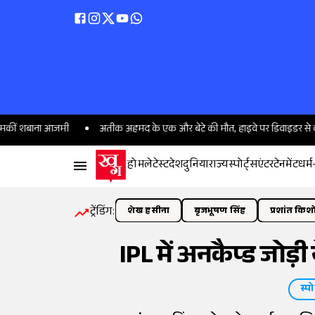
ाना आजमी
अतीक अहमद के एक और बेटे की मौत, हाइवे पर डिवाइडर से कार टकरान
होम
लेटेस्ट
देश
दुनिया
राज्य
स्पोर्ट्स
एंटरटेनमेंट
धर्म
ट्रेंडिंग:
शेख हसीना
बृजभूषण सिंह
प्रशांत किश
IPL में अनकैप्ड जोड़ी
स्पो