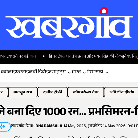
े पर गई जान
डिनर टेबल पर तेज प्रताप और पवन सिंह की नोकझोंक, निरहुआ पर भी भ
-कर्म
लाइफस्टाइल
वीडियो
इनसाइट्स
भारत
गेम्स
अन्य
ोर
मानसून सत्र
दलीप ट्रॉफी
कॉमनवेल्थ गेम्स
अभिजीत दीपके
 ने बना दिए 1000 रन... प्रभसिमरन-
खबरगांव डेस्क
•
DHARAMSALA
14 May 2026, (अपडेटेड 14 May 2026, 9:01 
र्ट्स