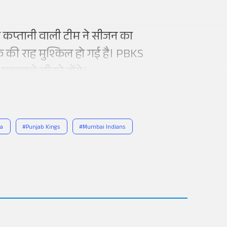
ी कप्तानी वाली टीम ने सीजन का
की राह मुश्किल हो गई है। PBKS
मुकाबले जीतने होंगे।
ya
#
Punjab Kings
#
Mumbai Indians