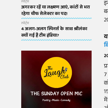
इ
स्पोर्ट्स
अगरकर रहें या लक्ष्मण आएं, कांटों से भरा
बल
रहेगा चीफ सेलेक्टर का पद!
2
स्पोर्ट्स
4 अलग-अलग स्पिनर्स के साथ श्रीलंका
क्यों गई है टीम इंडिया?
य
ब
2
प
7
क
1
मे