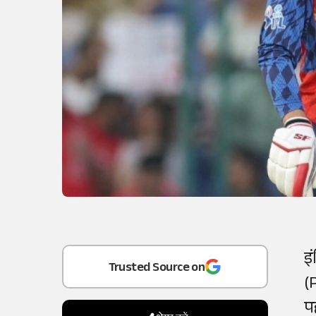
Add
as a
इ
Trusted Source on
(
प