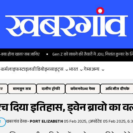
गा खास? सब जानिए
Gen Z को साधने की तैयारी में JDU, निशांत कुमार के लिए खास प्ल
-कर्म
लाइफस्टाइल
वीडियो
इनसाइट्स
भारत
गेम्स
अन्य
ोर
मानसून सत्र
दलीप ट्रॉफी
कॉमनवेल्थ गेम्स
अभिजीत दीपके
 दिया इतिहास, ड्वेन ब्रावो का वर्ल्
खबरगांव डेस्क
•
PORT ELIZABETH
05 Feb 2025, (अपडेटेड 05 Feb 2025, 6:3
स