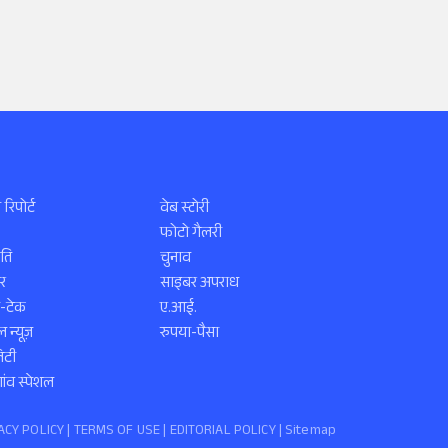
 रिपोर्ट
वेब स्टोरी
फोटो गैलरी
ति
चुनाव
र
साइबर अपराध
स-टेक
ए.आई.
 न्यूज़
रुपया-पैसा
िटी
ंव स्पेशल
ACY POLICY
|
TERMS OF USE
|
EDITORIAL POLICY
| Sitemap