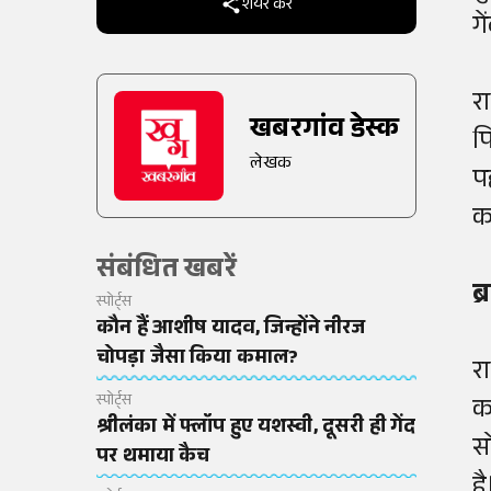
शेयर करें
ग
रा
खबरगांव डेस्क
प
लेखक
प
क
संबंधित खबरें
ब
स्पोर्ट्स
कौन हैं आशीष यादव, जिन्होंने नीरज
चोपड़ा जैसा किया कमाल?
रा
स्पोर्ट्स
क
श्रीलंका में फ्लॉप हुए यशस्वी, दूसरी ही गेंद
स
पर थमाया कैच
है