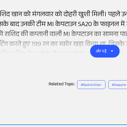
ाशिद खान को मंगलवार को दोहरी खुशी मिली। पहले उन्हों
सके बाद उनकी टीम MI केपटाउन SA20 के फाइनल में भ
 में राशिद की कप्तानी वाली MI केपटाउन का सामना पार
ैटिंग करते हुए 199 रन का स्कोर खड़ा किया था, जिसके 
और पढ़ें
की। राशिद ने 4 ओवर में 33 रन देकर 2 विकेट झटके
Related Topic:
#
Rashid Khan
#
Dwayne 