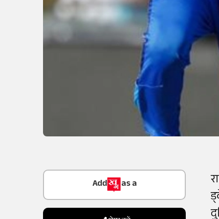
Add
as a
र
Trusted Source on
ड
द