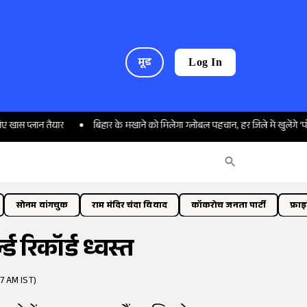
मूड
Log In
ान तैयार
बिहार के मखाने को मिलेगा ग्लोबल पहचान, हर जिले में खुलेंगे ‘पॉपिंग सेंटर’
सोनम वांगचुक
राम मंदिर चंदा विवाद
कॉकरोच जनता पार्टी
फ्रा
ड रिकॉर्ड ध्वस्त
7 AM IST)