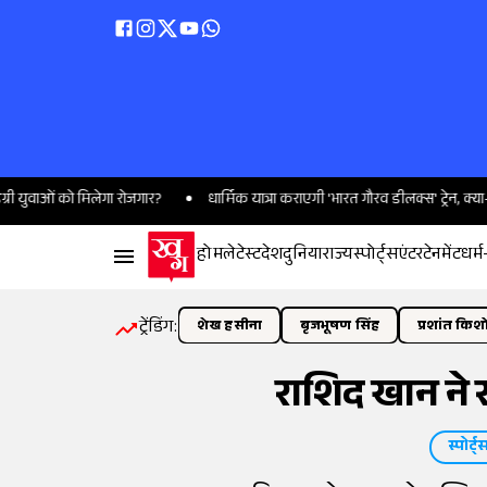
ं को मिलेगा रोजगार?
धार्मिक यात्रा कराएगी 'भारत गौरव डीलक्स' ट्रेन, क्या-क्या हो
होम
लेटेस्ट
देश
दुनिया
राज्य
स्पोर्ट्स
एंटरटेनमेंट
धर्म
ट्रेंडिंग:
शेख हसीना
बृजभूषण सिंह
प्रशांत किश
राशिद खान ने रच
स्पोर्ट्