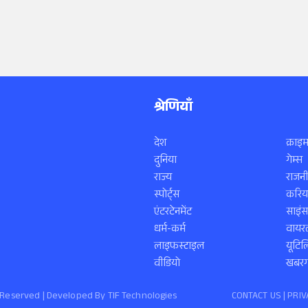
श्रेणियाँ
देश
क्राइम
दुनिया
गेम्स
राज्य
राजनी
स्पोर्ट्स
करिय
एंटरटेनमेंट
साइं
धर्म-कर्म
वायरल
लाइफस्टाइल
यूटिल
वीडियो
खबरगा
ts Reserved | Developed By
TIF Technologies
CONTACT US |
PRIV