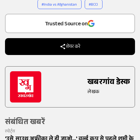
#
India vs Afghanistan
#
BCCI
Add
as a
Trusted Source on
शेयर करें
खबरगांव डेस्क
लेखक
संबंधित खबरें
स्पोर्ट्स
'उसे साउथ अफ्रीका ले ही जाओ...' वर्ल्ड कप से पहले शमी के