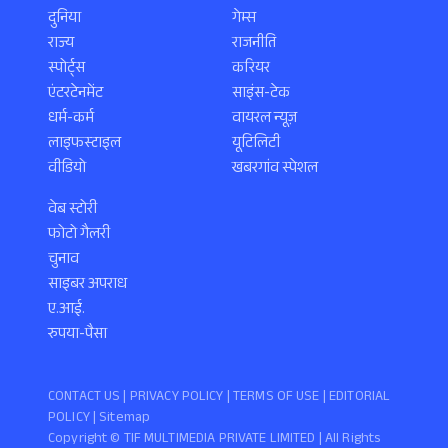
दुनिया
गेम्स
राज्य
राजनीति
स्पोर्ट्स
करियर
एंटरटेनमेंट
साइंस-टेक
धर्म-कर्म
वायरल न्यूज़
लाइफस्टाइल
यूटिलिटी
वीडियो
खबरगांव स्पेशल
वेब स्टोरी
फोटो गैलरी
चुनाव
साइबर अपराध
ए.आई.
रुपया-पैसा
CONTACT US |
PRIVACY POLICY
|
TERMS OF USE
|
EDITORIAL
POLICY
| Sitemap
Copyright ©️ TIF MULTIMEDIA PRIVATE LIMITED | All Rights