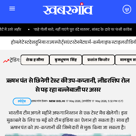
मूड
ं उतरे जहीर
'चाहे गोली मारो, नहीं गाएंगे पूरा वंदे मातरम', सांसद के दावे पर फंसी कांग्रेस
होम
लेटेस्ट
देश
दुनिया
राज्य
स्पोर्ट्स
एंटरटेनमेंट
धर्म-कर्म
लाइफस्टाइल
वीडिय
ट्रेंडिंग:
शेख हसीना
बृजभूषण सिंह
प्रशांत किशोर
मानसून सत
ऋषभ पंत से छिनेगी टेस्ट की उप-कप्तानी, लीडरशिप रोल
से पड़ रहा बल्लेबाजी पर असर
खबरगांव डेस्क
•
NEW DELHI
17 May 2026, (अपडेटेड 17 May 2026, 5:32 PM IST)
स्पोर्ट्स
भारतीय टीम अगले महीने अफगानिस्तान से एक टेस्ट मैच खेलेगी। इस
मुकाबले के लिए 19 मई को टीम इंडिया का ऐलान हो सकता है। साथ ही
ऋषभ पंत को उप-कप्तानी की जिम्मेदारी से मुक्त किया जा सकता है।