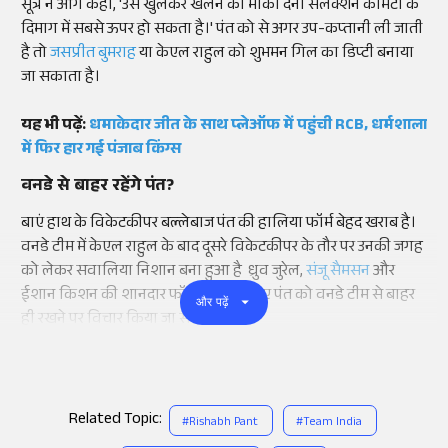
सूत्र ने आगे कहा, 'उसे खुलकर खेलने का मौका देना सेलेक्शन कमिटी के
दिमाग में सबसे ऊपर हो सकता है।' पंत को से अगर उप-कप्तानी ली जाती
है तो
जसप्रीत बुमराह
या केएल राहुल को शुभमन गिल का डिप्टी बनाया
जा सकाता है।
यह भी पढ़ें:
धमाकेदार जीत के साथ प्लेऑफ में पहुंची RCB, धर्मशाला
में फिर हार गई पंजाब किंग्स
वनडे से बाहर रहेंगे पंत?
बाएं हाथ के विकेटकीपर बल्लेबाज पंत की हालिया फॉर्म बेहद खराब है।
वनडे टीम में केएल राहुल के बाद दूसरे विकेटकीपर के तौर पर उनकी जगह
को लेकर सवालिया निशान बना हुआ है ध्रुव जुरेल,
संजू सैमसन
और
ईशान किशन की शानदार फॉर्म को देखते हुए पंत को वनडे टीम से बाहर
और पढ़ें
ही रखने पर विचार किया जा सकता है।
Related Topic:
#
Rishabh Pant
#
Team India