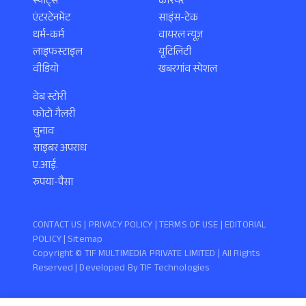
स्पोर्ट्स
करियर
एंटरटेनमेंट
साइंस-टेक
धर्म-कर्म
वायरल न्यूज़
लाइफस्टाइल
यूटिलिटी
वीडियो
खबरगांव स्पेशल
वेब स्टोरी
फोटो गैलरी
चुनाव
साइबर अपराध
ए.आई.
रुपया-पैसा
CONTACT US |
PRIVACY POLICY
|
TERMS OF USE
|
EDITORIAL
POLICY
| Sitemap
Copyright ©️ TIF MULTIMEDIA PRIVATE LIMITED | All Rights
Reserved | Developed By
TIF Technologies