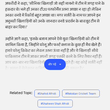
अफरीदी ने कहा, 'सीनियर खिलाड़ी जो सही मायनो में टीम में जगह पाने के
हकदार थे। भले ही उनका टी20 परफॉर्मेंस उतना अच्छा न रहा हो लेकिन
उनका वनडे में रिकॉर्ड बहुत अच्छा था। मगर सर्जरी के नाम पर आपने इन
अनुभवी खिलाड़ियों को उनके शानदार वनडे प्रदर्शन के बावजूद टीम से
बाहर कर दिया।'
उन्होंने आगे कहा, 'इसके बजाय आपने ऐसे युवा खिलाड़ियों को टीम में
शामिल किया है, जिन्होंने घरेलू और फर्स्ट क्लास के कुछ ही मैच खेले हैं।
हमारे घरेलू क्रिकेट का लेवल उतना ऊंचा नहीं है और ये खिलाड़ी सीधे
पाकिस्तान टीम में आकर अपनी जगह पक्की करने के लिए तैयार नहीं हैं।
आप बार-बार नए खिलाड़ियों को मौका देते रहते हैं। यह कोई सर्जरी नहीं
और पढ़ें
है। असल में सेलेक्शन कमिटी में सर्जरी करने की जरूरत है।'
Related Topic:
#
Shahid Afridi
#
Pakistan Cricket Team
#
Shaheen Shah Afridi
Add
as a