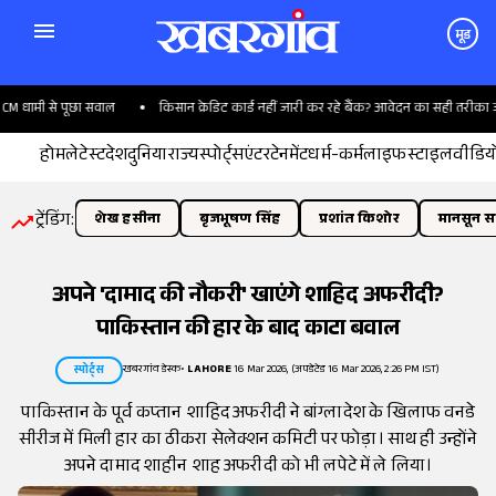
मूड
 धामी से पूछा सवाल
किसान क्रेडिट कार्ड नहीं जारी कर रहे बैंक? आवेदन का सही तरीका जान
होम
लेटेस्ट
देश
दुनिया
राज्य
स्पोर्ट्स
एंटरटेनमेंट
धर्म-कर्म
लाइफस्टाइल
वीडिय
ट्रेंडिंग:
शेख हसीना
बृजभूषण सिंह
प्रशांत किशोर
मानसून सत
अपने 'दामाद की नौकरी' खाएंगे शाहिद अफरीदी?
पाकिस्तान की हार के बाद काटा बवाल
खबरगांव डेस्क
•
LAHORE
16 Mar 2026, (अपडेटेड 16 Mar 2026, 2:26 PM IST)
स्पोर्ट्स
पाकिस्तान के पूर्व कप्तान शाहिद अफरीदी ने बांग्लादेश के खिलाफ वनडे
सीरीज में मिली हार का ठीकरा सेलेक्शन कमिटी पर फोड़ा। साथ ही उन्होंने
अपने दामाद शाहीन शाह अफरीदी को भी लपेटे में ले लिया।