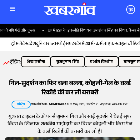
मूड
मांगे पंखे और कूलर
UP में BSP के इकलौते विधायक उमाशंकर सिंह का निधन, कैंसर से थे पी
होम
लेटेस्ट
देश
दुनिया
राज्य
स्पोर्ट्स
एंटरटेनमेंट
धर्म-कर्म
लाइफस्टाइल
वीडिय
ट्रेंडिंग:
शेख हसीना
बृजभूषण सिंह
प्रशांत किशोर
मानसून सत
गिल-सुदर्शन का फिर चला बल्ला, कोहली-गेल के वर्ल्ड
रिकॉर्ड की कर ली बराबरी
खबरगांव डेस्क
•
AHMEDABAD
21 May 2026, (अपडेटेड 21 May 2026, 4:04 PM IST)
स्पोर्ट्स
गुजरात टाइटंस के ओपनर्स शुभमन गिल और साई सुदर्शन ने चेन्नई सुपर
किंग्स के खिलाफ शतकीय साझेदारी कर विराट कोहली और क्रिस गेल
के वर्ल्ड रिकॉर्ड की बराबरी कर ली है।