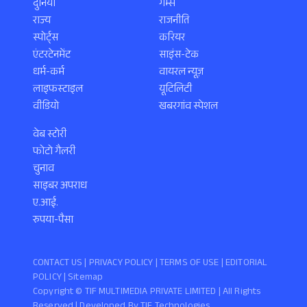
दुनिया
गेम्स
राज्य
राजनीति
स्पोर्ट्स
करियर
एंटरटेनमेंट
साइंस-टेक
धर्म-कर्म
वायरल न्यूज़
लाइफस्टाइल
यूटिलिटी
वीडियो
खबरगांव स्पेशल
वेब स्टोरी
फोटो गैलरी
चुनाव
साइबर अपराध
ए.आई.
रुपया-पैसा
CONTACT US |
PRIVACY POLICY
|
TERMS OF USE
|
EDITORIAL
POLICY
| Sitemap
Copyright ©️ TIF MULTIMEDIA PRIVATE LIMITED | All Rights