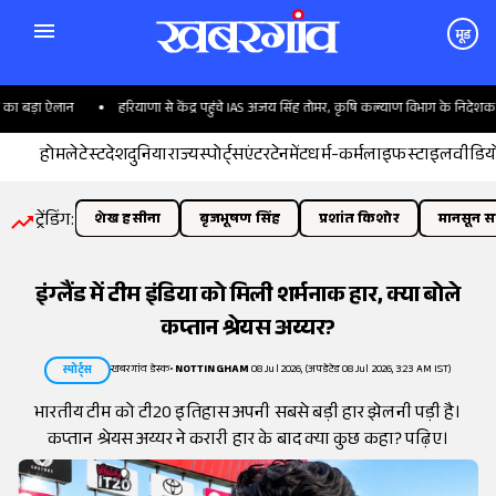
मूड
ा बड़ा ऐलान
हरियाणा से केंद्र पहुंचे IAS अजय सिंह तोमर, कृषि कल्याण विभाग के निदेशक बने
होम
लेटेस्ट
देश
दुनिया
राज्य
स्पोर्ट्स
एंटरटेनमेंट
धर्म-कर्म
लाइफस्टाइल
वीडिय
ट्रेंडिंग:
शेख हसीना
बृजभूषण सिंह
प्रशांत किशोर
मानसून सत
इंग्लैंड में टीम इंडिया को मिली शर्मनाक हार, क्या बोले
कप्तान श्रेयस अय्यर?
खबरगांव डेस्क
•
NOTTINGHAM
08 Jul 2026, (अपडेटेड 08 Jul 2026, 3:23 AM IST)
स्पोर्ट्स
भारतीय टीम को टी20 इतिहास अपनी सबसे बड़ी हार झेलनी पड़ी है।
कप्तान श्रेयस अय्यर ने करारी हार के बाद क्या कुछ कहा? पढ़िए।