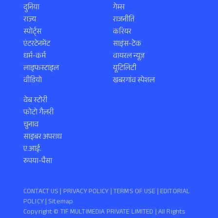
दुनिया
गेम्स
राज्य
राजनीति
स्पोर्ट्स
करियर
एंटरटेनमेंट
साइंस-टेक
धर्म-कर्म
वायरल न्यूज़
लाइफस्टाइल
यूटिलिटी
वीडियो
खबरगांव स्पेशल
वेब स्टोरी
फोटो गैलरी
चुनाव
साइबर अपराध
ए.आई.
रुपया-पैसा
CONTACT US |
PRIVACY POLICY
|
TERMS OF USE
|
EDITORIAL
POLICY
| Sitemap
Copyright ©️ TIF MULTIMEDIA PRIVATE LIMITED | All Rights