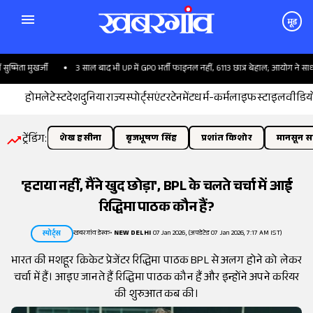
मूड
िता मुखर्जी
3 साल बाद भी UP में GPO भर्ती फाइनल नहीं, 6113 छात्र बेहाल; आयोग ने साधी चुप्
होम
लेटेस्ट
देश
दुनिया
राज्य
स्पोर्ट्स
एंटरटेनमेंट
धर्म-कर्म
लाइफस्टाइल
वीडिय
ट्रेंडिंग:
शेख हसीना
बृजभूषण सिंह
प्रशांत किशोर
मानसून सत
'हटाया नहीं, मैंने खुद छोड़ा', BPL के चलते चर्चा में आई
रिद्धिमा पाठक कौन हैं?
खबरगांव डेस्क
•
NEW DELHI
07 Jan 2026, (अपडेटेड 07 Jan 2026, 7:17 AM IST)
स्पोर्ट्स
भारत की मशहूर क्रिकेट प्रेजेंटर रिद्धिमा पाठक BPL से अलग होने को लेकर
चर्चा में हैं। आइए जानते हैं रिद्धिमा पाठक कौन हैं और इन्होंने अपने करियर
की शुरुआत कब की।