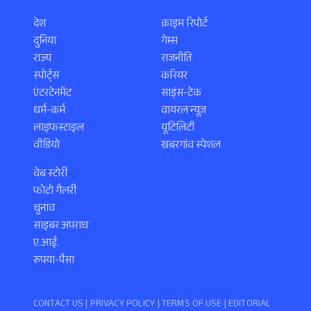
देश
क्राइम रिपोर्ट
दुनिया
गेम्स
राज्य
राजनीति
स्पोर्ट्स
करियर
एंटरटेनमेंट
साइंस-टेक
धर्म-कर्म
वायरल न्यूज़
लाइफस्टाइल
यूटिलिटी
वीडियो
खबरगांव स्पेशल
वेब स्टोरी
फोटो गैलरी
चुनाव
साइबर अपराध
ए.आई.
रुपया-पैसा
CONTACT US |
PRIVACY POLICY
|
TERMS OF USE
|
EDITORIAL