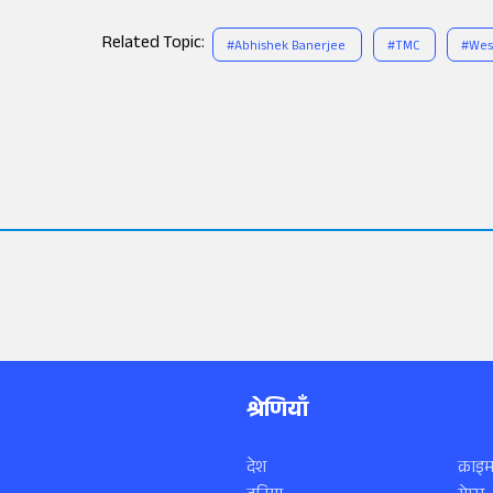
Related Topic:
#
Abhishek Banerjee
#
TMC
#
Wes
श्रेणियाँ
देश
क्राइम