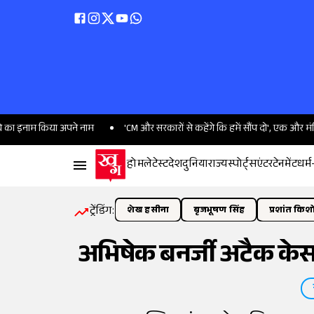
म किया अपने नाम
'CM और सरकारों से कहेंगे कि हमें सौंप दो', एक और मंदिर आंदो
होम
लेटेस्ट
देश
दुनिया
राज्य
स्पोर्ट्स
एंटरटेनमेंट
धर्म
ट्रेंडिंग:
शेख हसीना
बृजभूषण सिंह
प्रशांत किश
अभिषेक बनर्जी अटैक केस: