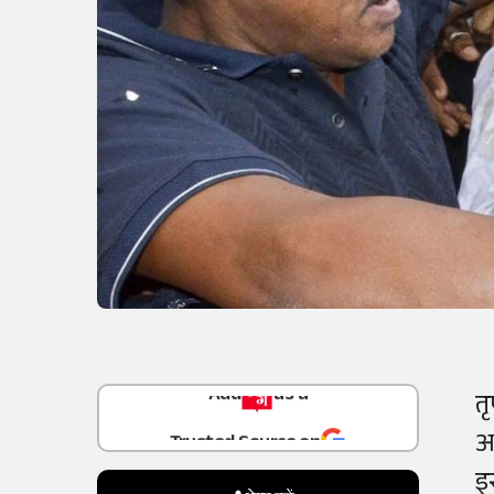
Add
as a
त
Trusted Source on
आ
इ