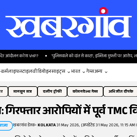
लन करेगा VHP?
'पुलिसवाले को दांत से काटा', इल्तिजा मुफ्ती पर आरोप, लार का सैं
-कर्म
लाइफस्टाइल
वीडियो
इनसाइट्स
भारत
गेम्स
अन्य
ोर
मानसून सत्र
दलीप ट्रॉफी
कॉमनवेल्थ गेम्स
अभिजीत दीपके
 गिरफ्तार आरोपियों में पूर्व T
खबरगांव डेस्क
•
KOLKATA
31 May 2026, (अपडेटेड 31 May 2026, 11:15 AM 
राज्य