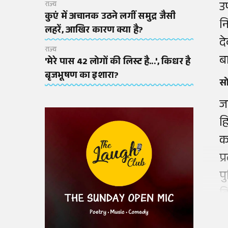
उ
राज्य
कुएं में अचानक उठने लगीं समुद्र जैसी
न
लहरें, आखिर कारण क्या है?
द
राज्य
ब
'मेरे पास 42 लोगों की लिस्ट है...', किधर है
बृजभूषण का इशारा?
सो
ज
ह
क
प
प
द