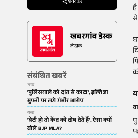
शेयर करें
ह
स
खबरगांव डेस्क
घ
लेखक
व
फ
क
संबंधित खबरें
राज्य
'पुलिसवाले को दांत से काटा', इल्तिजा
य
मुफ्ती पर लगे गंभीर आरोप
वा
राज्य
प
'बेटी हो तो केंद्र को दोष देते हैं', ऐसा क्यों
बोले BJP MLA?
प