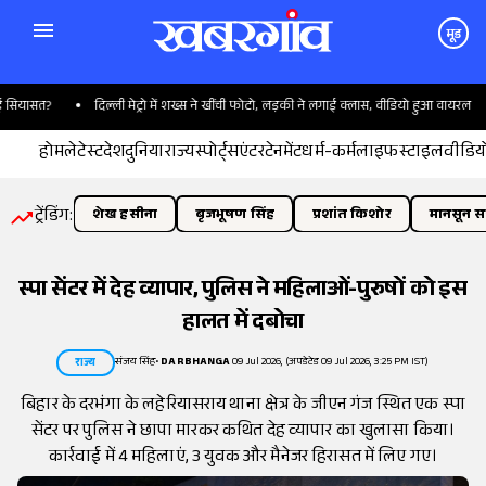
मूड
यासत?
दिल्ली मेट्रो में शख्स ने खींची फोटो, लड़की ने लगाई क्लास, वीडियो हुआ वायरल
होम
लेटेस्ट
देश
दुनिया
राज्य
स्पोर्ट्स
एंटरटेनमेंट
धर्म-कर्म
लाइफस्टाइल
वीडिय
ट्रेंडिंग:
शेख हसीना
बृजभूषण सिंह
प्रशांत किशोर
मानसून सत
स्पा सेंटर में देह व्यापार, पुलिस ने महिलाओं-पुरुषों को इस
हालत में दबोचा
संजय सिंह
•
DARBHANGA
09 Jul 2026, (अपडेटेड 09 Jul 2026, 3:25 PM IST)
राज्य
बिहार के दरभंगा के लहेरियासराय थाना क्षेत्र के जीएन गंज स्थित एक स्पा
सेंटर पर पुलिस ने छापा मारकर कथित देह व्यापार का खुलासा किया।
कार्रवाई में 4 महिलाएं, 3 युवक और मैनेजर हिरासत में लिए गए।