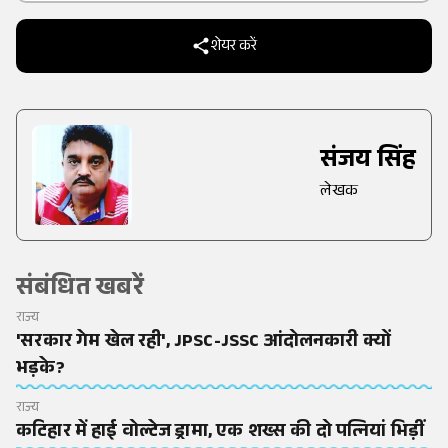
शेयर करें
संजय सिंह
लेखक
संबंधित खबरें
राज्य
'सरकार गेम खेल रही', JPSC-JSSC आंदोलनकारी क्यों
भड़के?
राज्य
कटिहार में हाई वोल्टेज ड्रामा, एक शख्स की दो पत्नियां भिड़ीं