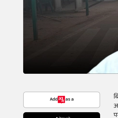
Add
as a
बि
Trusted Source on
आ
प