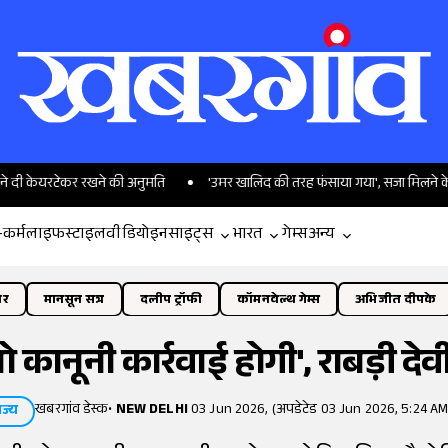
रटेकर रखने की अनुमति
'उमर खालिद की तरह फंसाया गया', सजा मिलने के बाद क्या 
-कर्म
लाइफस्टाइल
वीडियो
इनसाइट्स
भारत
गेम्स
अन्य
ोर
मानसून सत्र
दलीप ट्रॉफी
कॉमनवेल्थ गेम्स
अभिजीत दीपके
 कानूनी कार्रवाई होगी', राबड़ी देवी
खबरगांव डेस्क
•
NEW DELHI
03 Jun 2026, (अपडेटेड 03 Jun 2026, 5:24 AM
ाज्य