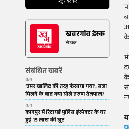
शेयर करें
प
ब
आ
खबरगांव डेस्क
क
लेखक
म
द
संबंधित खबरें
क
राज्य
'उमर खालिद की तरह फंसाया गया', सजा
स
मिलने के बाद क्या बोले तरुण तेजपाल?
न
राज्य
कानपुर में रिटायर्ड पुलिस इंस्पेक्टर के घर
य
हुई 15 लाख की लूट
प