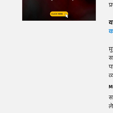
प
य
क
मु
स
प
व
ML
स
ल