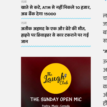
राज्य
खाते से कटे, ATM से नहीं निकले 10 हजार,
अब बैंक देगा 15000
ल
ज
राज्य
अतीक अहमद के एक और बेटे की मौत,
ब
हाइवे पर डिवाइडर से कार टकराने पर गई
स
जान
'ज
उ
आ
च
क
औ
ह