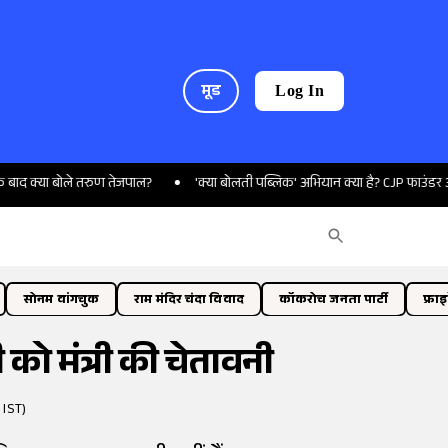
मूड
Log In
बोले तरुण तेजपाल?
'क्या बोलती पब्लिक' अभियान क्या है? CJP फाउंडर अभिजीत दि
सोनम वांगचुक
राम मंदिर चंदा विवाद
कॉकरोच जनता पार्टी
फ्रा
 को मंत्री की चेतावनी
 IST)