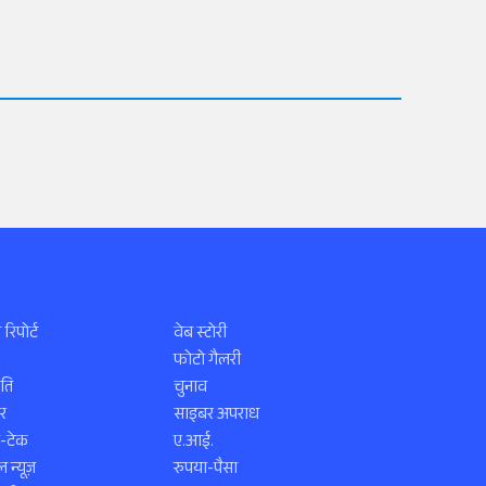
 रिपोर्ट
वेब स्टोरी
फोटो गैलरी
ति
चुनाव
र
साइबर अपराध
स-टेक
ए.आई.
 न्यूज़
रुपया-पैसा