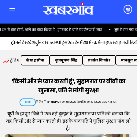
मूड
से बात होगी, आने का वादा किया है', झारखंड में बोले प्रदर्शनकारी छात्र
जुए में हार गया करोड
होम
लेटेस्ट
देश
दुनिया
राज्य
स्पोर्ट्स
एंटरटेनमेंट
धर्म-कर्म
लाइफस्टाइल
वीडिय
ट्रेंडिंग:
शेख हसीना
बृजभूषण सिंह
प्रशांत किशोर
मानसून सत
'किसी और से प्यार करती हूं', सुहागरात पर बीवी का
खुलासा, पति ने मांगी सुरक्षा
नितिन मिश्र
•
HAPUR
07 Jul 2026, (अपडेटेड 07 Jul 2026, 9:02 AM IST)
राज्य
यूपी के हापुड़ जिले में एक नई दुल्हन ने सुहागरात पर पति को बताया कि
वह किसी और से प्यार करती है। इसके बाद पति ने पुलिस सुरक्षा मांग ली
है।