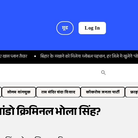
मूड
Log In
न तैयार
बिहार के मखाने को मिलेगा ग्लोबल पहचान, हर जिले में खुलेंगे ‘पॉपिंग सेंटर’
सोनम वांगचुक
राम मंदिर चंदा विवाद
कॉकरोच जनता पार्टी
फ्रा
ांडो क्रिमिनल भोला सिंह?
)