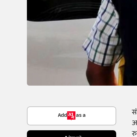
Add
as a
स
Trusted Source on
आ
र