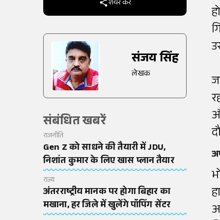
शेयर करें
हो
ग
उ
संजय सिंह
लेखक
ज
र
औ
संबंधित खबरें
द
राजनीति
Gen Z को साधने की तैयारी में JDU,
अप
निशांत कुमार के लिए खास प्लान तैयार
भ
राज्य
ह
अंतरराष्ट्रीय मानक पर होगा बिहार का
मखाना, हर जिले में खुलेंगे पॉपिंग सेंटर
अ