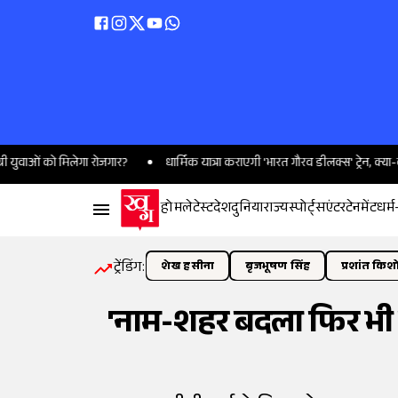
 को मिलेगा रोजगार?
धार्मिक यात्रा कराएगी 'भारत गौरव डीलक्स' ट्रेन, क्या-क्या होग
होम
लेटेस्ट
देश
दुनिया
राज्य
स्पोर्ट्स
एंटरटेनमेंट
धर्म
ट्रेंडिंग:
शेख हसीना
बृजभूषण सिंह
प्रशांत किश
'नाम-शहर बदला फिर भी नह