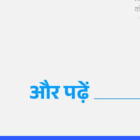
क
औ
और पढ़ें