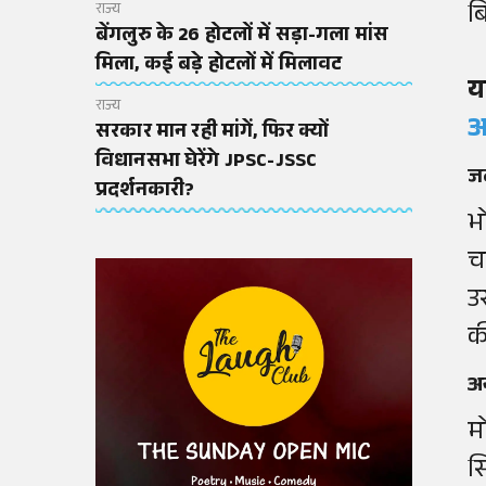
ब
राज्य
बेंगलुरु के 26 होटलों में सड़ा-गला मांस
मिला, कई बड़े होटलों में मिलावट
य
राज्य
आ
सरकार मान रही मांगें, फिर क्यों
विधानसभा घेरेंगे JPSC-JSSC
जब
प्रदर्शनकारी?
भ
च
उ
क
अन
म
स