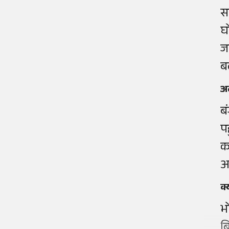
स
घ
ज
ब
अब
ब
प
क
आ
क्
भ
ब