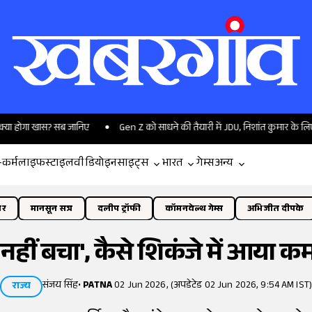
ा खास? सब जानिए
Gen Z को साधने की तैयारी में JDU, निशांत कुमार के लिए खास प्ला
-कर्म
लाइफस्टाइल
वीडियो
इनसाइट्स
भारत
गेम्स
अन्य
ोर
मानसून सत्र
दलीप ट्रॉफी
कॉमनवेल्थ गेम्स
अभिजीत दीपके
ीं बचा', कैसे शिकंजे में आया कम
संजय सिंह
•
PATNA
02 Jun 2026, (अपडेटेड 02 Jun 2026, 9:54 AM IST
राज्य