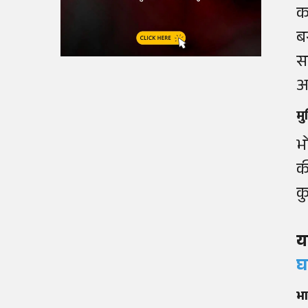
क
ब
स
अ
मु
भ
क
क
य
घ
भा