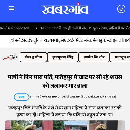
मूड
 भड़के पावर स्टार
AC के चक्कर में एक ही कमरे में सोया था पूरा परिवार, बारिश में घर गिरा; 6
होम
लेटेस्ट
देश
दुनिया
राज्य
स्पोर्ट्स
एंटरटेनमेंट
धर्म-कर्म
लाइफस्टाइल
वीडिय
ट्रेंडिंग:
शेख हसीना
बृजभूषण सिंह
प्रशांत किशोर
मानसून सत
पत्नी ने फिर मारा पति, फतेहपुर में खाट पर सो रहे शख्स
को जलाकर मार डाला
खबरगांव डेस्क
•
FATEHPUR
05 Jul 2026, (अपडेटेड 05 Jul 2026, 10:44 AM IST)
राज्य
फतेहपुर जिले में पति के नशे से परेशान महिला ने आग लगाकर उसकी
हत्या कर दी। महिला ने बताया कि पति उसे बहुत पीटता था।