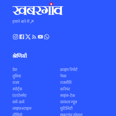
हमारे बारे में
श्रेणियाँ
देश
क्राइम रिपोर्ट
दुनिया
गेम्स
राज्य
राजनीति
स्पोर्ट्स
करियर
एंटरटेनमेंट
साइंस-टेक
धर्म-कर्म
वायरल न्यूज़
लाइफस्टाइल
यूटिलिटी
वीडियो
खबरगांव स्पेशल