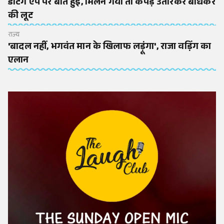
डेटिंग ऐप पर बात हुई, मिलने गया तो कपड़े उतारकर बांधकर
की लूट
राज्य
'बादल नहीं, भगवंत मान के खिलाफ लड़ूंगा', राजा वड़िंग का
एलान