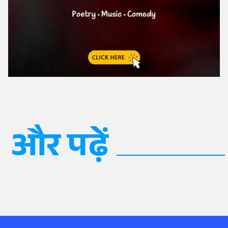
और पढ़ें