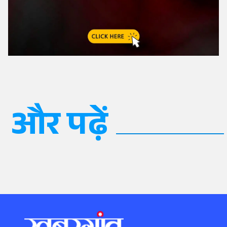
और पढ़ें