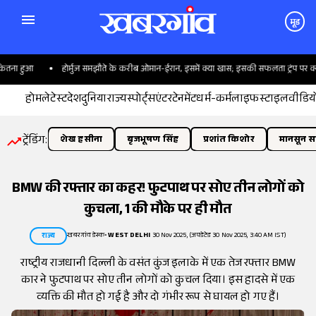
मूड
ना हुआ
होर्मुज समझौते के करीब ओमान-ईरान, इसमें क्या खास; इसकी सफलता ट्रंप पर क्यों 
होम
लेटेस्ट
देश
दुनिया
राज्य
स्पोर्ट्स
एंटरटेनमेंट
धर्म-कर्म
लाइफस्टाइल
वीडिय
ट्रेंडिंग:
शेख हसीना
बृजभूषण सिंह
प्रशांत किशोर
मानसून सत
BMW की रफ्तार का कहर! फुटपाथ पर सोए तीन लोगों को
कुचला, 1 की मौके पर ही मौत
खबरगांव डेस्क
•
WEST DELHI
30 Nov 2025, (अपडेटेड 30 Nov 2025, 3:40 AM IST)
राज्य
राष्ट्रीय राजधानी दिल्ली के वसंत कुंज इलाके में एक तेज रफ्तार BMW
कार ने फुटपाथ पर सोए तीन लोगों को कुचल दिया। इस हादसे में एक
व्यक्ति की मौत हो गई है और दो गंभीर रूप से घायल हो गए हैं।