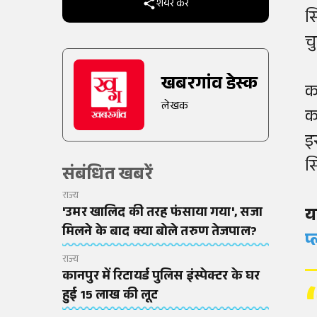
शेयर करें
सि
चु
खबरगांव डेस्क
का
लेखक
क
इ
स
संबंधित खबरें
राज्य
'उमर खालिद की तरह फंसाया गया', सजा
य
मिलने के बाद क्या बोले तरुण तेजपाल?
प
राज्य
कानपुर में रिटायर्ड पुलिस इंस्पेक्टर के घर
हुई 15 लाख की लूट