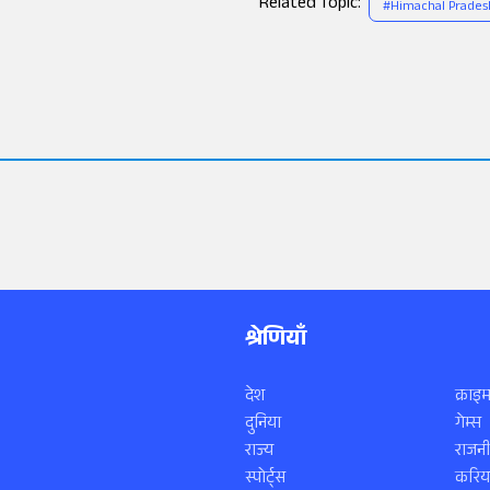
Related Topic:
#
Himachal Prade
श्रेणियाँ
देश
क्राइम
दुनिया
गेम्स
राज्य
राजनी
स्पोर्ट्स
करिय