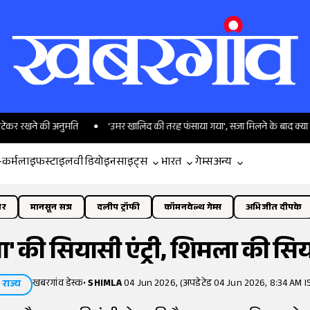
े की अनुमति
'उमर खालिद की तरह फंसाया गया', सजा मिलने के बाद क्या बोले तरुण
-कर्म
लाइफस्टाइल
वीडियो
इनसाइट्स
भारत
गेम्स
अन्य
ोर
मानसून सत्र
दलीप ट्रॉफी
कॉमनवेल्थ गेम्स
अभिजीत दीपके
' की सियासी एंट्री, शिमला की सिया
खबरगांव डेस्क
•
SHIMLA
04 Jun 2026, (अपडेटेड 04 Jun 2026, 8:34 AM I
राज्य