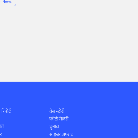
sh News
 रिपोर्ट
वेब स्टोरी
फोटो गैलरी
ति
चुनाव
र
साइबर अपराध