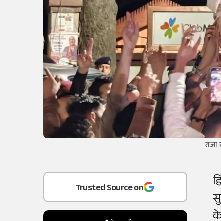
राजा 
Add
as a
ह
Trusted Source on
सु
क