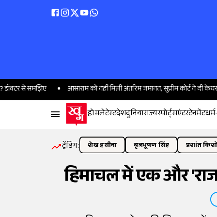
से समझिए
आसाराम को नहीं मिली अंतरिम जमानत, सुप्रीम कोर्ट ने दी केयरटेकर रखन
होम
लेटेस्ट
देश
दुनिया
राज्य
स्पोर्ट्स
एंटरटेनमेंट
धर्म
ट्रेंडिंग:
शेख हसीना
बृजभूषण सिंह
प्रशांत किश
हिमाचल में एक और 'राजा