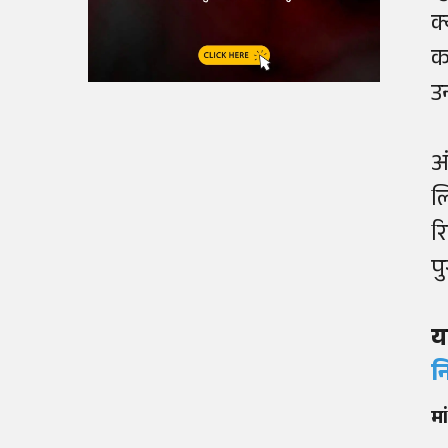
क
क
उ
अ
ल
र
प
य
न
मा