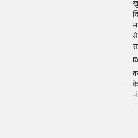
ख
द
मा
स
र
वि
क
क
म
क