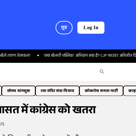
मूड
Log In
 तेजपाल?
'क्या बोलती पब्लिक' अभियान क्या है? CJP फाउंडर अभिजीत दिपके ने की
सोनम वांगचुक
राम मंदिर चंदा विवाद
कॉकरोच जनता पार्टी
फ्रा
सत में कांग्रेस को खतरा
ST)