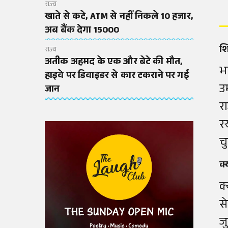
राज्य
खाते से कटे, ATM से नहीं निकले 10 हजार,
अब बैंक देगा 15000
शि
राज्य
अतीक अहमद के एक और बेटे की मौत,
भ
हाइवे पर डिवाइडर से कार टकराने पर गई
उ
जान
र
र
च
क
क
स
ज