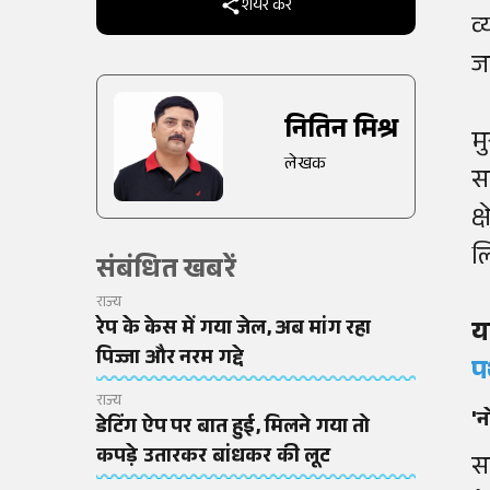
शेयर करें
व
ज
नितिन मिश्र
म
लेखक
स
क्
ल
संबंधित खबरें
राज्य
रेप के केस में गया जेल, अब मांग रहा
य
पिज्जा और नरम गद्दे
प
राज्य
'न
डेटिंग ऐप पर बात हुई, मिलने गया तो
कपड़े उतारकर बांधकर की लूट
स