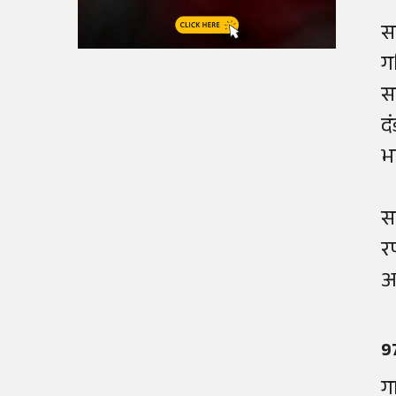
सम
गत
स
द
भ
स
र
अ
97
ग