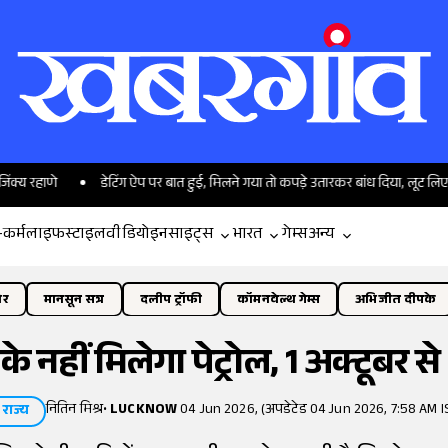
डेटिंग ऐप पर बात हुई, मिलने गया तो कपड़े उतारकर बांध दिया, लूट लिए 50 हजार र
-कर्म
लाइफस्टाइल
वीडियो
इनसाइट्स
भारत
गेम्स
अन्य
ोर
मानसून सत्र
दलीप ट्रॉफी
कॉमनवेल्थ गेम्स
अभिजीत दीपके
े नहीं मिलेगा पेट्रोल, 1 अक्टूबर से
नितिन मिश्र
•
LUCKNOW
04 Jun 2026, (अपडेटेड 04 Jun 2026, 7:58 AM I
राज्य