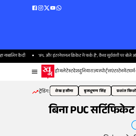
 कैदी
'IPL और इंटरनेशनल क्रिकेट में फर्क है', वैभव सूर्यवंशी पर बोले अजिंक्य रहाणे
होम
लेटेस्ट
देश
दुनिया
राज्य
स्पोर्ट्स
एंटरटेनमेंट
धर्म
ट्रेंडिंग:
शेख हसीना
बृजभूषण सिंह
प्रशांत किश
बिना PUC सर्टिफिकेट क