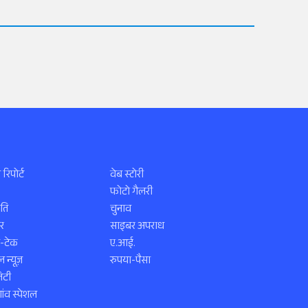
 रिपोर्ट
वेब स्टोरी
फोटो गैलरी
ति
चुनाव
र
साइबर अपराध
स-टेक
ए.आई.
 न्यूज़
रुपया-पैसा
िटी
ंव स्पेशल