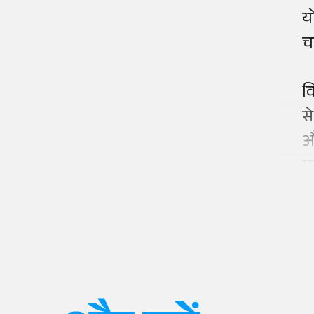
य
च
वि
स
औ
म