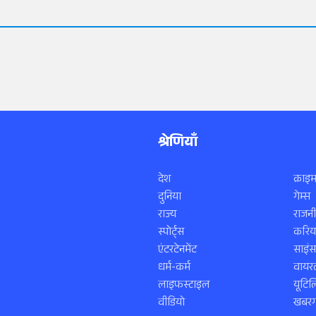
श्रेणियाँ
देश
क्राइम
दुनिया
गेम्स
राज्य
राजनी
स्पोर्ट्स
करिय
एंटरटेनमेंट
साइं
धर्म-कर्म
वायरल
लाइफस्टाइल
यूटिल
वीडियो
खबरगा