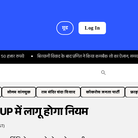
मूड
Log In
ुपये
बिरयानी विवाद के बाद प्रणित ने किया कमबैक शो का ऐलान, समय रैना से तुल
सोनम वांगचुक
राम मंदिर चंदा विवाद
कॉकरोच जनता पार्टी
फ्रा
 UP में लागू होगा नियम
ST)