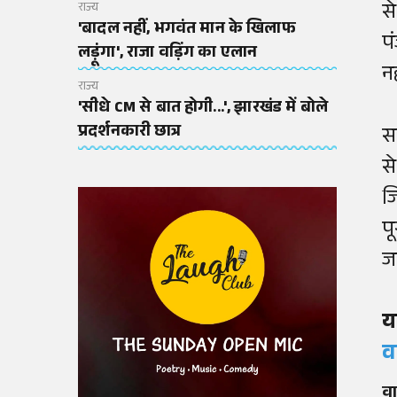
स
राज्य
'बादल नहीं, भगवंत मान के खिलाफ
प
लड़ूंगा', राजा वड़िंग का एलान
न
राज्य
'सीधे CM से बात होगी...', झारखंड में बोले
प्रदर्शनकारी छात्र
स
स
ज
प
ज
य
व
वा