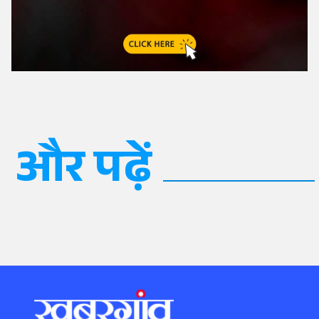
और पढ़ें