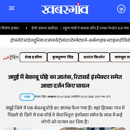
मूड
लेगा इनाम?
'हेलो अंकल अमरिंदर...', राहुल गांधी ने बताया कौन है उनका फेवरेट BJP नेता
होम
लेटेस्ट
देश
दुनिया
राज्य
स्पोर्ट्स
एंटरटेनमेंट
धर्म-कर्म
लाइफस्टाइल
वीडिय
ट्रेंडिंग:
शेख हसीना
बृजभूषण सिंह
प्रशांत किशोर
मानसून सत
जमुई में बेकाबू घोड़े का आतंक, रिटायर्ड इंस्पेक्टर समेत
आधा दर्जन किए घायल
संजय सिंह
•
JAMUI
03 Jul 2026, (अपडेटेड 03 Jul 2026, 12:47 PM IST)
राज्य
जमुई जिले में एक बेकाबू घोड़े का आतंक फैल गया है। यहां हिरम्बा गांव में
पिछले दो दिनों से एक घोड़े ने सेवानिवृत्त इंस्पेक्टर समेत के साथ में कई
लोगों को घायल कर दिया है।