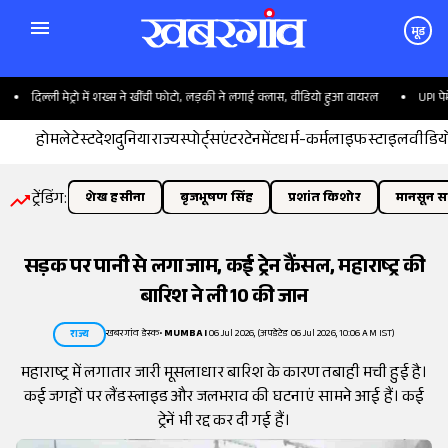
मूड
दिल्ली मेट्रो में शख्स ने खींची फोटो, लड़की ने लगाई क्लास, वीडियो हुआ वायरल
UPI पेमेंट 
होम
लेटेस्ट
देश
दुनिया
राज्य
स्पोर्ट्स
एंटरटेनमेंट
धर्म-कर्म
लाइफस्टाइल
वीडिय
ट्रेंडिंग:
शेख हसीना
बृजभूषण सिंह
प्रशांत किशोर
मानसून सत
सड़क पर पानी से लगा जाम, कई ट्रेन कैंसल, महाराष्ट्र की
बारिश ने ली 10 की जान
खबरगांव डेस्क
•
MUMBAI
06 Jul 2026, (अपडेटेड 06 Jul 2026, 10:06 AM IST)
राज्य
महाराष्ट्र में लगातार जारी मूसलाधार बारिश के कारण तबाही मची हुई है।
कई जगहों पर लैंडस्लाइड और जलभराव की घटनाएं सामने आई हैं। कई
ट्रेनें भी रद्द कर दी गई हैं।