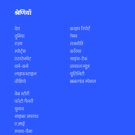
श्रेणियाँ
देश
क्राइम रिपोर्ट
दुनिया
गेम्स
राज्य
राजनीति
स्पोर्ट्स
करियर
एंटरटेनमेंट
साइंस-टेक
धर्म-कर्म
वायरल न्यूज़
लाइफस्टाइल
यूटिलिटी
वीडियो
खबरगांव स्पेशल
वेब स्टोरी
फोटो गैलरी
चुनाव
साइबर अपराध
ए.आई.
रुपया-पैसा