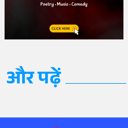
और पढ़ें