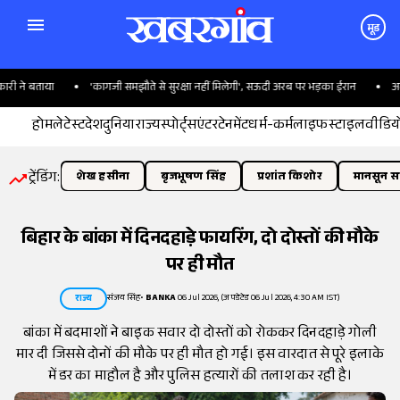
मूड
ने बताया
'कागजी समझौते से सुरक्षा नहीं मिलेगी', सऊदी अरब पर भड़का ईरान
अमृतसर
होम
लेटेस्ट
देश
दुनिया
राज्य
स्पोर्ट्स
एंटरटेनमेंट
धर्म-कर्म
लाइफस्टाइल
वीडिय
ट्रेंडिंग:
शेख हसीना
बृजभूषण सिंह
प्रशांत किशोर
मानसून सत
बिहार के बांका में दिनदहाड़े फायरिंग, दो दोस्तों की मौके
पर ही मौत
संजय सिंह
•
BANKA
06 Jul 2026, (अपडेटेड 06 Jul 2026, 4:30 AM IST)
राज्य
बांका में बदमाशों ने बाइक सवार दो दोस्तों को रोककर दिनदहाड़े गोली
मार दी जिससे दोनों की मौके पर ही मौत हो गई। इस वारदात से पूरे इलाके
में डर का माहौल है और पुलिस हत्यारों की तलाश कर रही है।