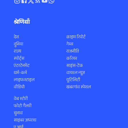
श्रेणियाँ
देश
क्राइम रिपोर्ट
दुनिया
गेम्स
राज्य
राजनीति
स्पोर्ट्स
करियर
एंटरटेनमेंट
साइंस-टेक
धर्म-कर्म
वायरल न्यूज़
लाइफस्टाइल
यूटिलिटी
वीडियो
खबरगांव स्पेशल
वेब स्टोरी
फोटो गैलरी
चुनाव
साइबर अपराध
ए.आई.