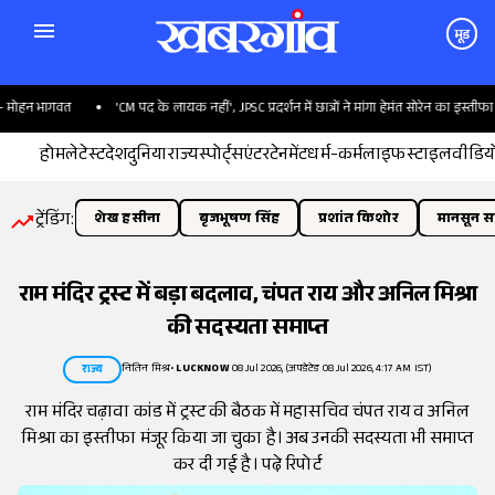
मूड
ोहन भागवत
'CM पद के लायक नहीं', JPSC प्रदर्शन में छात्रों ने मांगा हेमंत सोरेन का इस्तीफा
होम
लेटेस्ट
देश
दुनिया
राज्य
स्पोर्ट्स
एंटरटेनमेंट
धर्म-कर्म
लाइफस्टाइल
वीडिय
ट्रेंडिंग:
शेख हसीना
बृजभूषण सिंह
प्रशांत किशोर
मानसून सत
राम मंदिर ट्रस्ट में बड़ा बदलाव, चंपत राय और अनिल मिश्रा
की सदस्यता समाप्त
नितिन मिश्र
•
LUCKNOW
08 Jul 2026, (अपडेटेड 08 Jul 2026, 4:17 AM IST)
राज्य
राम मंदिर चढ़ावा कांड में ट्रस्ट की बैठक में महासचिव चंपत राय व अनिल
मिश्रा का इस्तीफा मंजूर किया जा चुका है। अब उनकी सदस्यता भी समाप्त
कर दी गई है। पढे़ रिपोर्ट