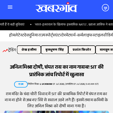
मूड
 ये बड़ी सुविधाएं
'भारत-इजरायल के खिलाफ इस्लामिक NATO', ख्वाजा आसिफ ने बताया पा
होम
लेटेस्ट
देश
दुनिया
राज्य
स्पोर्ट्स
एंटरटेनमेंट
धर्म-कर्म
लाइफस्टाइल
वीडिय
ट्रेंडिंग:
शेख हसीना
बृजभूषण सिंह
प्रशांत किशोर
मानसून सत
अनिल मिश्रा दोषी, चंपत राय का नाम गायब! SIT की
प्रारंभिक जांच रिपोर्ट में खुलासा
नितिन मिश्र
•
LUCKNOW
07 Jul 2026, (अपडेटेड 07 Jul 2026, 5:43 AM IST)
राज्य
राम मंदिर के चंदा चोरी विवाद में SIT की प्राथमिक रिपोर्ट में चंपत राय का
नाम ना होने से अब नए सिरे से सवाल उठने लगे हैं। इसमें तमाम कमियों के
लिए अनिल मिश्रा को दोषी माना गया है।