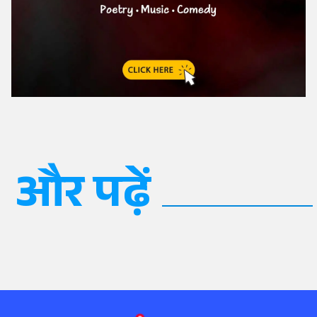
और पढ़ें