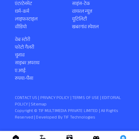
एंटरटेनमेंट
साइंस-टेक
धर्म-कर्म
वायरल न्यूज़
लाइफस्टाइल
यूटिलिटी
वीडियो
खबरगांव स्पेशल
वेब स्टोरी
फोटो गैलरी
चुनाव
साइबर अपराध
ए.आई.
रुपया-पैसा
CONTACT US |
PRIVACY POLICY
|
TERMS OF USE
|
EDITORIAL
POLICY
| Sitemap
Copyright ©️ TIF MULTIMEDIA PRIVATE LIMITED | All Rights
Reserved | Developed By
TIF Technologies