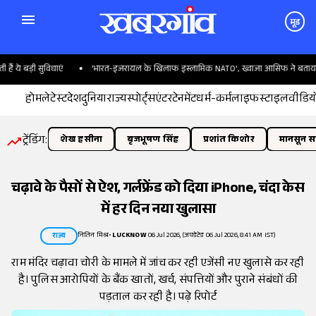
मूड
े बड़ी सुविधाएं
'भारत-इजरायल के खिलाफ इस्लामिक NATO', ख्वाजा आसिफ ने बताया पाकि
होम
लेटेस्ट
देश
दुनिया
राज्य
स्पोर्ट्स
एंटरटेनमेंट
धर्म-कर्म
लाइफस्टाइल
वीडिय
ट्रेंडिंग:
शेख हसीना
बृजभूषण सिंह
प्रशांत किशोर
मानसून सत
चढ़ावे के पैसों से ऐश, गर्लफ्रेंड को दिया iPhone, चंदा केस
में हर दिन नया खुलासा
नितिन मिश्र
•
LUCKNOW
06 Jul 2026, (अपडेटेड 06 Jul 2026, 8:41 AM IST)
राज्य
राम मंदिर चढ़ावा चोरी के मामले में जांच कर रही एजेंसी नए खुलासे कर रही
है। पुलिस आरोपियों के बैंक खातों, खर्च, संपत्तियों और पुराने संबंधों की
पड़ताल कर रही है। पढ़े रिपोर्ट