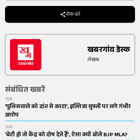
Trusted Source on
शेयर करें
खबरगांव डेस्क
लेखक
संबंधित खबरें
राज्य
'पुलिसवाले को दांत से काटा', इल्तिजा मुफ्ती पर लगे गंभीर
आरोप
राज्य
'बेटी हो तो केंद्र को दोष देते हैं', ऐसा क्यों बोले BJP MLA?