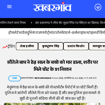
मूड
िप रोकने वाला नियम
आर प्रज्ञानानंद ने जीता सेंट लुइस रैपिड एंड ब्लिट्ज का खिताब, कितना 
होम
लेटेस्ट
देश
दुनिया
राज्य
स्पोर्ट्स
एंटरटेनमेंट
धर्म-कर्म
लाइफस्टाइल
वीडिय
ट्रेंडिंग:
शेख हसीना
बृजभूषण सिंह
प्रशांत किशोर
मानसून सत
सौतेले बाप ने डेढ़ साल के बच्चे को मार डाला, शरीर पर
मिले चोट के 91 निशान
खबरगांव डेस्क
•
NEDUMANGAD
03 Jun 2026, (अपडेटेड 03 Jun 2026, 11:17 AM IST)
राज्य
नेदुमंगाड में डेढ़ साल के बच्चे की पोस्टमॉर्टम रिपोर्ट में 91 चोटें मिली हैं।
पुलिस ने आरोपी सौतेले पिता को पकड़ा है और अब पुलिस इस मामले से
जुड़ी दो पुरानी संदिग्ध मौतों की भी जांच कर रही है।