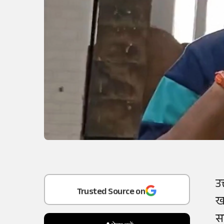
Add
as a
उ
Trusted Source on
ख
स