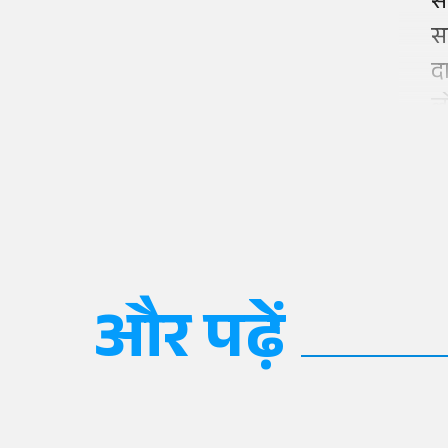
स
स
द
ल
और पढ़ें