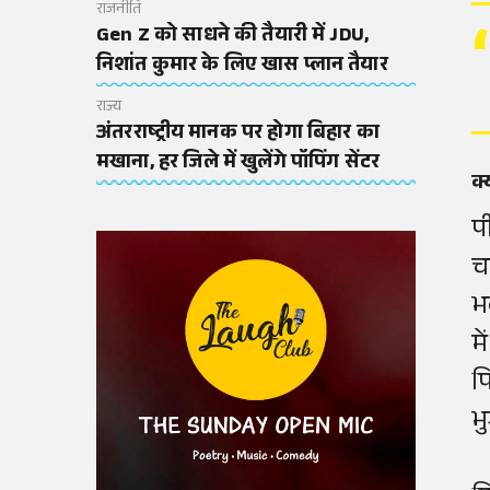
राजनीति
Gen Z को साधने की तैयारी में JDU,
निशांत कुमार के लिए खास प्लान तैयार
राज्य
अंतरराष्ट्रीय मानक पर होगा बिहार का
मखाना, हर जिले में खुलेंगे पॉपिंग सेंटर
क्
प
च
भ
म
प
भ