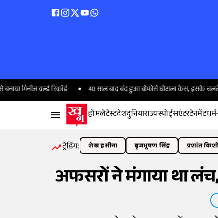
ज वर्ल्ड रिकॉर्ड
40 साल बाद बंद हुआ बोफोर्स घोटाला केस, इसके चलते चुनाव तक ह
होम
लेटेस्ट
देश
दुनिया
राज्य
स्पोर्ट्स
एंटरटेनमेंट
धर्म
ट्रेंडिंग:
शेख हसीना
बृजभूषण सिंह
प्रशांत किश
अफसरों ने मंगाया था लंच