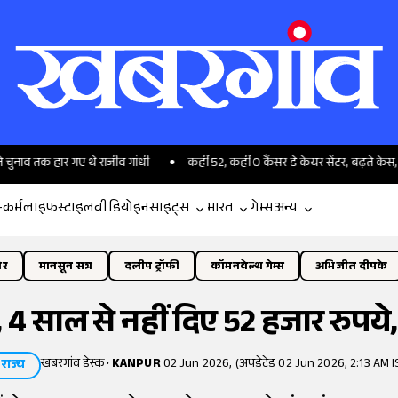
ार गए थे राजीव गांधी
कहीं 52, कहीं O कैंसर डे केयर सेंटर, बढ़ते केस, फिर क्यों पि
-कर्म
लाइफस्टाइल
वीडियो
इनसाइट्स
भारत
गेम्स
अन्य
ोर
मानसून सत्र
दलीप ट्रॉफी
कॉमनवेल्थ गेम्स
अभिजीत दीपके
, 4 साल से नहीं दिए 52 हजार रुपये
खबरगांव डेस्क
•
KANPUR
02 Jun 2026, (अपडेटेड 02 Jun 2026, 2:13 AM I
राज्य