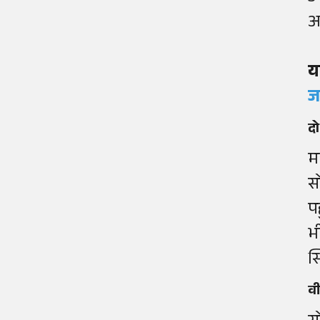
आ
य
ज
दो
म
स
प
भ
स्
व