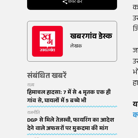
शेयर करें
क
उ
ज
खबरगांव डेस्क
लेखक
ज
उ
भ
संबंधित खबरें
ह
राज्य
हिमाचल हादसा: 7 में से 4 मृतक एक ही
गांव से, घायलों में 5 बच्चे भी
य
राजनीति
क
DGP से मिले तेजस्वी, फायरिंग का आदेश
देने वाले अफसरों पर मुकदमा की मांग