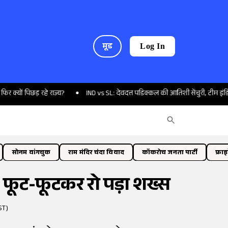
मूड
Log In
छड़ रहे राज्य?
IND vs SL: देवदत्त पडिक्कल की आतिशी सेंचुरी, टीम इंडिया की नंबर
सोनम वांगचुक
राम मंदिर चंदा विवाद
कॉकरोच जनता पार्टी
फ्रा
, फूट-फूटकर रो पड़ा शख्स
ST)