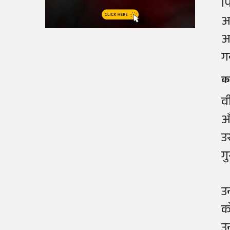
प
आ
आ
ग
क
व
औ
उ
ग
उ
क
उ