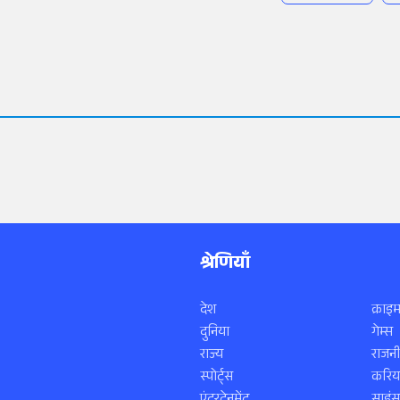
श्रेणियाँ
देश
क्राइम
दुनिया
गेम्स
राज्य
राजनी
स्पोर्ट्स
करिय