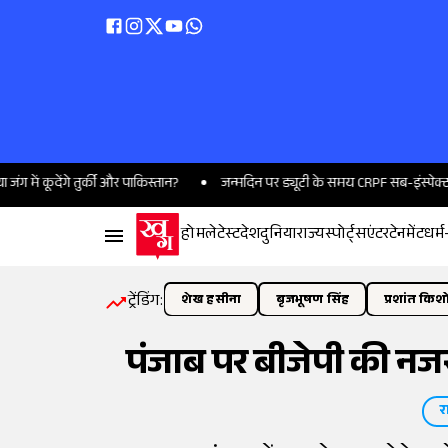
ेंगे तुर्की और पाकिस्तान?
जन्मदिन पर ड्यूटी के समय CRPF सब-इंस्पेक्टर को आया
होम
लेटेस्ट
देश
दुनिया
राज्य
स्पोर्ट्स
एंटरटेनमेंट
धर्म
ट्रेंडिंग:
शेख हसीना
बृजभूषण सिंह
प्रशांत किश
पंजाब पर बीजेपी की नजर,
र