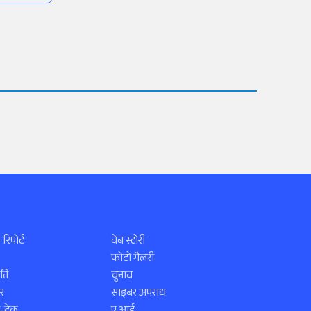
 रिपोर्ट
वेब स्टोरी
फोटो गैलरी
ति
चुनाव
र
साइबर अपराध