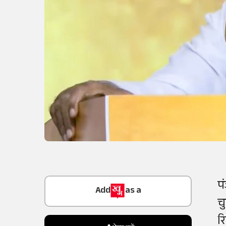
Add
as a
प
Trusted Source on
च
र