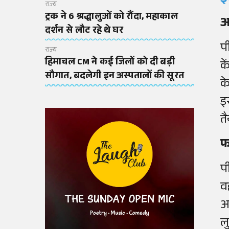
राज्य
ट्रक ने 6 श्रद्धालुओं को रौंदा, महाकाल
अ
दर्शन से लौट रहे थे घर
प
राज्य
हिमाचल CM ने कई जिलों को दी बड़ी
के
सौगात, बदलेगी इन अस्पतालों की सूरत
क
इ
तै
फ
प
व
अ
ल