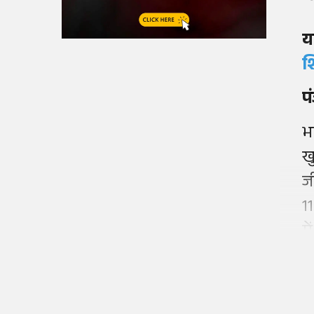
य
श
प
भ
खु
ज
1
मे