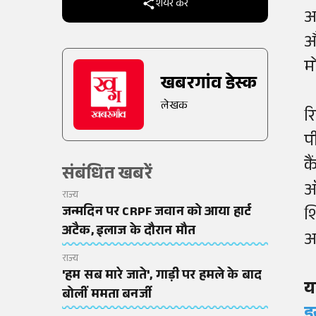
शेयर करें
अ
औ
म
खबरगांव डेस्क
लेखक
र
प
क
संबंधित खबरें
ऑ
राज्य
जन्मदिन पर CRPF जवान को आया हार्ट
श
अटैक, इलाज के दौरान मौत
अ
राज्य
'हम सब मारे जाते', गाड़ी पर हमले के बाद
य
बोलीं ममता बनर्जी
इ