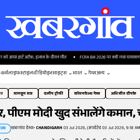
 हार्ट अटैक, इलाज के दौरान मौत
FCRA Bill 2026 पर क्यों मचा घमासान? विदेशी फंड
-कर्म
लाइफस्टाइल
वीडियो
इनसाइट्स
भारत
गेम्स
अन्य
ोर
मानसून सत्र
दलीप ट्रॉफी
कॉमनवेल्थ गेम्स
अभिजीत दीपके
 पीएम मोदी खुद संभालेंगे कमान, च
खबरगांव डेस्क
•
CHANDIGARH
03 Jul 2026, (अपडेटेड 03 Jul 2026, 9:18 AM
ाज्य