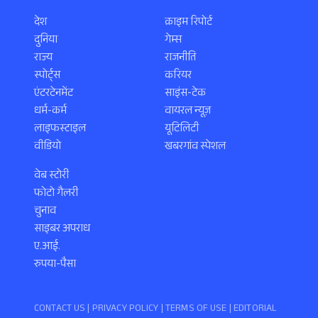
देश
क्राइम रिपोर्ट
दुनिया
गेम्स
राज्य
राजनीति
स्पोर्ट्स
करियर
एंटरटेनमेंट
साइंस-टेक
धर्म-कर्म
वायरल न्यूज़
लाइफस्टाइल
यूटिलिटी
वीडियो
खबरगांव स्पेशल
वेब स्टोरी
फोटो गैलरी
चुनाव
साइबर अपराध
ए.आई.
रुपया-पैसा
CONTACT US |
PRIVACY POLICY
|
TERMS OF USE
|
EDITORIAL