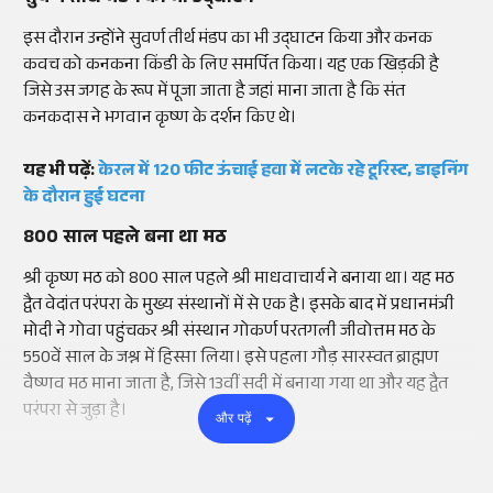
इस
दौरान
उन्होंने
सुवर्ण
तीर्थ
मंडप
का
भी
उद्घाटन
किया
और
कनक
कवच
को
कनकना
किंडी
के
लिए
समर्पित
किया
।
यह
एक
खिड़की
है
जिसे
उस
जगह
के
रूप
में
पूजा
जाता
है
जहां
माना
जाता
है
कि
संत
कनकदास
ने
भगवान
कृष्ण
के
दर्शन
किए
थे
।
यह भी पढ़ें:
केरल में 120 फीट ऊंचाई हवा में लटके रहे टूरिस्ट, डाइनिंग
के दौरान हुई घटना
800
साल
पहले बना था मठ
श्री
कृष्ण
मठ
को
800
साल
पहले
श्री
माधवाचार्य
ने
बनाया
था
।
यह
मठ
द्वैत
वेदांत
परंपरा
के
मुख्य
संस्थानों
में
से
एक
है
।
इसके
बाद
में
प्रधानमंत्री
मोदी
ने
गोवा
पहुंचकर
श्री
संस्थान
गोकर्ण
परतगली
जीवोत्तम
मठ
के
550वें
साल के जश्न में हिस्सा लिया। इसे पहला
गौड़
सारस्वत
ब्राह्मण
वैष्णव मठ माना जाता है, जिसे 13वीं सदी में बनाया गया था और यह
द्वैत
परंपरा से जुड़ा है।
और पढ़ें