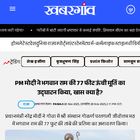
मूड
भारी पडे़गा?
'गरीबों में बांटी जाएगी भ्रष्टाचार से कमाई संपत्ति', हिमाचल सीएम का बड़ा ऐलान
होम
लेटेस्ट
देश
दुनिया
राज्य
स्पोर्ट्स
एंटरटेनमेंट
धर्म-कर्म
लाइफस्टाइल
वीडिय
ट्रेंडिंग:
शेख हसीना
बृजभूषण सिंह
प्रशांत किशोर
मानसून सत
PM मोदी ने भगवान राम की 77 फीट ऊंची मूर्ति का
उद्घाटन किया, खास क्या है?
खबरगांव डेस्क
•
PANAJI
28 Nov 2025, (अपडेटेड 28 Nov 2025, 2:11 PM IST)
राज्य
प्रधानमंत्री नरेंद्र मोदी ने गोवा में श्री संस्थान गोकर्ण परतगली जीवोत्तम मठ
में भगवान राम की 77 फुट की तांबे की प्रतिमा का अनावरण किया।