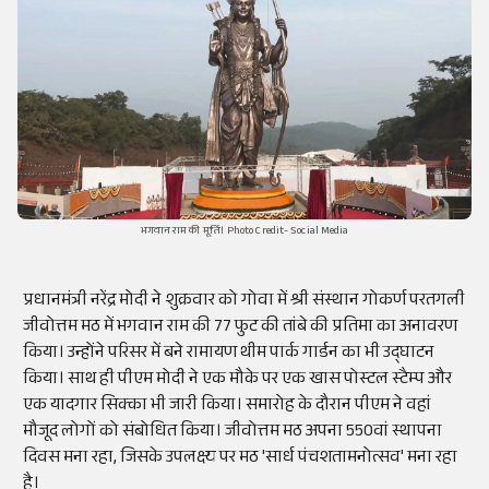
भगवान राम की मूर्ति। Photo Credit- Social Media
प्रधानमंत्री
नरेंद्र
मोदी
ने
शुक्रवार
को
गोवा
में
श्री
संस्थान
गोकर्ण
परतगली
जीवोत्तम
मठ
में
भगवान
राम
की
77
फुट
की
तांबे
की
प्रतिमा
का
अनावरण
किया
।
उन्होंने
परिसर
में
बने
रामायण
थीम
पार्क
गार्डन
का
भी
उद्घाटन
किया
।
साथ
ही
पीएम
मोदी
ने
एक
मौके
पर
एक
खास
पोस्टल
स्टैम्प
और
एक
यादगार
सिक्का
भी
जारी
किया
।
समारोह
के
दौरान
पीएम
ने
वहां
मौजूद
लोगों
को
संबोधित
किया
।
जीवोत्तम
मठ
अपना
550वां
स्थापना
दिवस
मना
रहा
,
जिसके
उपलक्ष्य
पर
मठ
'
सार्ध
पंचशतामनोत्सव
'
मना
रहा
है
।