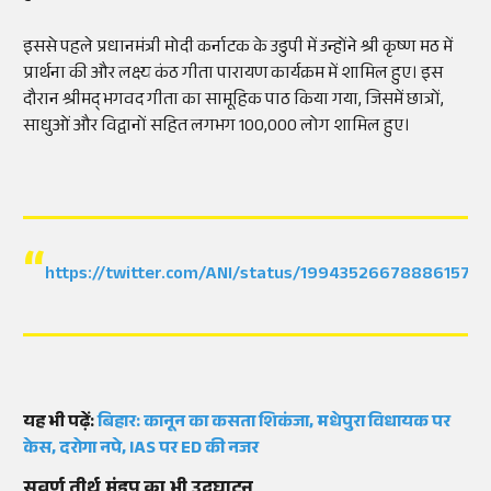
इससे
पहले
प्रधानमंत्री
मोदी
कर्नाटक
के
उडुपी
में
उन्होंने
श्री
कृष्ण
मठ
में
प्रार्थना
की
और
लक्ष्य
कंठ
गीता
पारायण
कार्यक्रम
में
शामिल
हुए
।
इस
दौरान
श्रीमद्
भगवद
गीता
का
सामूहिक
पाठ
किया
गया
,
जिसमें
छात्रों
,
साधुओं
और
विद्वानों
सहित
लगभग
100,000
लोग
शामिल
हुए
।
https://twitter.com/ANI/status/1994352667888615776
यह
भी
पढ़ें
:
बिहार: कानून का कसता शिकंजा, मधेपुरा विधायक पर
केस, दरोगा नपे, IAS पर ED की नजर
सुवर्ण
तीर्थ
मंडप
का
भी
उद्घाटन