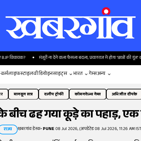
 विधायक?
मंजूरी ना देने वाला फैसला बदला, प्रयागराज में होगा 'छात्रों की गूंज' कार्यक्रम
-कर्म
लाइफस्टाइल
वीडियो
इनसाइट्स
भारत
गेम्स
अन्य
ोर
मानसून सत्र
दलीप ट्रॉफी
कॉमनवेल्थ गेम्स
अभिजीत दीपके
 के बीच ढह गया कूड़े का पहाड़, एक 
खबरगांव डेस्क
•
PUNE
08 Jul 2026, (अपडेटेड 08 Jul 2026, 11:26 AM IST
राज्य