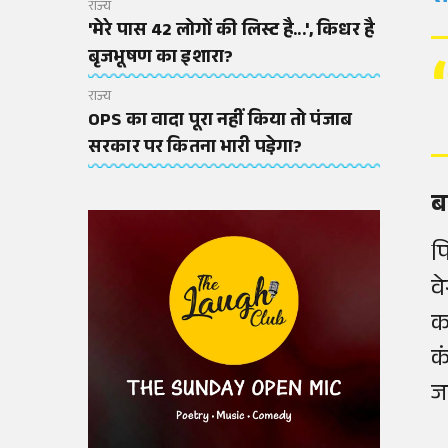
राज्य
'मेरे पास 42 लोगों की लिस्ट है...', किधर है
बृजभूषण का इशारा?
राज्य
OPS का वादा पूरा नहीं किया तो पंजाब
सरकार पर कितना भारी पडे़गा?
ब
प
व
क
क
ज