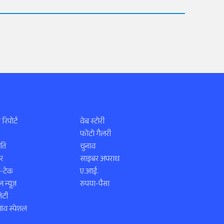
 रिपोर्ट
वेब स्टोरी
फोटो गैलरी
ति
चुनाव
र
साइबर अपराध
स-टेक
ए.आई.
 न्यूज़
रुपया-पैसा
िटी
ंव स्पेशल