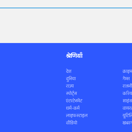
श्रेणियाँ
देश
क्राइम
दुनिया
गेम्स
राज्य
राजनी
स्पोर्ट्स
करिय
एंटरटेनमेंट
साइं
धर्म-कर्म
वायरल
लाइफस्टाइल
यूटिल
वीडियो
खबरगा