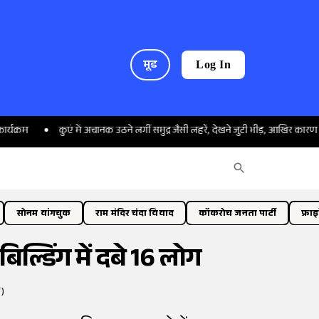
मूड
Log In
कुएं में अचानक उठने लगीं समुद्र जैसी लहरें, देखने जुटी भीड़, आखिर कारण क्या है?
सोनम वांगचुक
राम मंदिर चंदा विवाद
कॉकरोच जनता पार्टी
फ्रा
बिल्डिंग में दबे 16 लोग
)