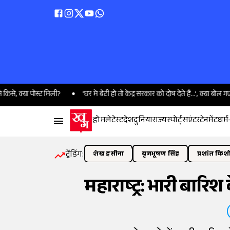
्या पोस्ट मिली?
'घर में बेटी हो तो केंद्र सरकार को दोष देते हैं...', क्या बोल गए BJP
होम
लेटेस्ट
देश
दुनिया
राज्य
स्पोर्ट्स
एंटरटेनमेंट
धर्म
ट्रेंडिंग:
शेख हसीना
बृजभूषण सिंह
प्रशांत किश
महाराष्ट्र: भारी बारिश