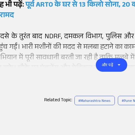
ह भी पढ़ें:
पूर्व ARTO के घर से 13 किलो सोना, 20
रामद
ादसे के तुरंत बाद NDRF, दमकल विभाग, पुलिस और न
हुंच गईं। भारी मशीनों की मदद से मलबा हटाने का काम
भियान में पूरी सावधानी बरती जा रही है ताकि मलबे में
और पढ़ें
ा सके। मौके पर एंबुलेंस और मेडिकल टीमों को भी तैना
Related Topic:
#
Maharashtra News
#
Pune 