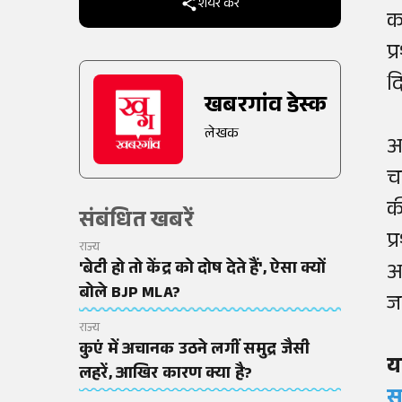
शेयर करें
क
प
द
खबरगांव डेस्क
लेखक
अ
च
क
संबंधित खबरें
प
राज्य
'बेटी हो तो केंद्र को दोष देते हैं', ऐसा क्यों
अ
बोले BJP MLA?
ज
राज्य
कुएं में अचानक उठने लगीं समुद्र जैसी
य
लहरें, आखिर कारण क्या है?
स