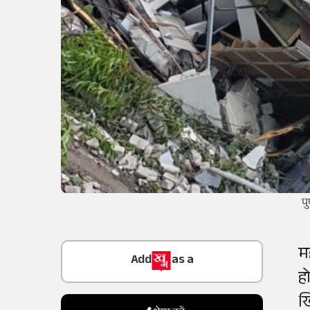
पु
Add
as a
म
Trusted Source on
ह
ख