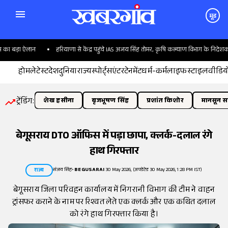
मूड
ा बड़ा ऐलान
हरियाणा से केंद्र पहुंचे IAS अजय सिंह तोमर, कृषि कल्याण विभाग के निदेशक बने
होम
लेटेस्ट
देश
दुनिया
राज्य
स्पोर्ट्स
एंटरटेनमेंट
धर्म-कर्म
लाइफस्टाइल
वीडिय
ट्रेंडिंग:
शेख हसीना
बृजभूषण सिंह
प्रशांत किशोर
मानसून सत
बेगूसराय DTO ऑफिस में पड़ा छापा, क्लर्क-दलाल रंगे
हाथ गिरफ्तार
संजय सिंह
•
BEGUSARAI
30 May 2026, (अपडेटेड 30 May 2026, 1:28 PM IST)
राज्य
बेगूसराय जिला परिवहन कार्यालय में निगरानी विभाग की टीम ने वाहन
ट्रांसफर कराने के नाम पर रिश्वत लेते एक क्लर्क और एक कथित दलाल
को रंगे हाथ गिरफ्तार किया है।