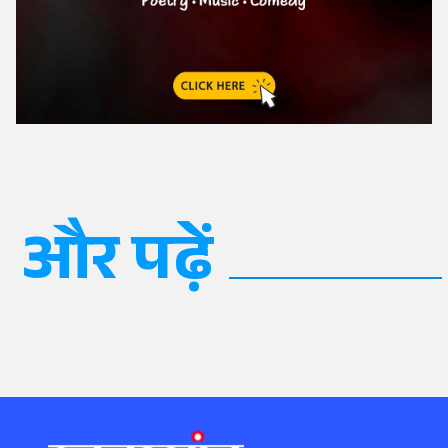
और पढ़ें