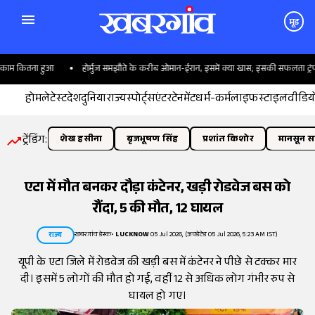
मूड
ाम कितना हुआ
होर्मुज समझौते के करीब ओमान-ईरान, इसमें क्या खास; इसकी सफलता ट्रंप पर 
होम
लेटेस्ट
देश
दुनिया
राज्य
स्पोर्ट्स
एंटरटेनमेंट
धर्म-कर्म
लाइफस्टाइल
वीडिय
ट्रेंडिंग:
शेख हसीना
बृजभूषण सिंह
प्रशांत किशोर
मानसून सत
एटा में मौत बनकर दौड़ा कंटेनर, खड़ी रोडवेज बस को
रौंदा, 5 की मौत, 12 घायल
खबरगांव डेस्क
•
LUCKNOW
05 Jul 2026, (अपडेटेड 05 Jul 2026, 5:23 AM IST)
राज्य
यूपी के एटा जिले में रोडवेज की खड़ी बस में कंटेनर ने पीछे से टक्कर मार
दी। इसमें 5 लोगों की मौत हो गई, वहीं 12 से अधिक लोग गंभीर रुप से
घायल हो गए।