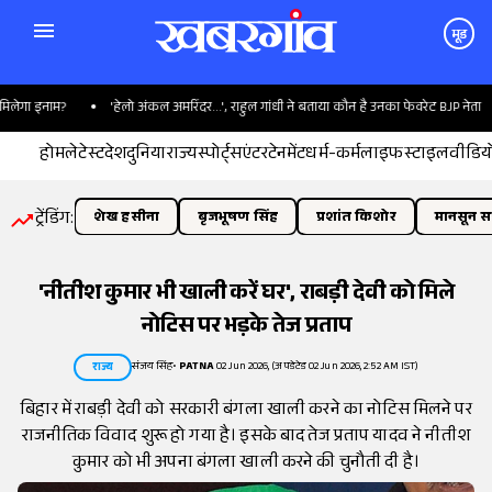
मूड
ेगा इनाम?
'हेलो अंकल अमरिंदर...', राहुल गांधी ने बताया कौन है उनका फेवरेट BJP नेता
होम
लेटेस्ट
देश
दुनिया
राज्य
स्पोर्ट्स
एंटरटेनमेंट
धर्म-कर्म
लाइफस्टाइल
वीडिय
ट्रेंडिंग:
शेख हसीना
बृजभूषण सिंह
प्रशांत किशोर
मानसून सत
'नीतीश कुमार भी खाली करें घर', राबड़ी देवी को मिले
नोटिस पर भड़के तेज प्रताप
संजय सिंह
•
PATNA
02 Jun 2026, (अपडेटेड 02 Jun 2026, 2:52 AM IST)
राज्य
बिहार में राबड़ी देवी को सरकारी बंगला खाली करने का नोटिस मिलने पर
राजनीतिक विवाद शुरू हो गया है। इसके बाद तेज प्रताप यादव ने नीतीश
कुमार को भी अपना बंगला खाली करने की चुनौती दी है।