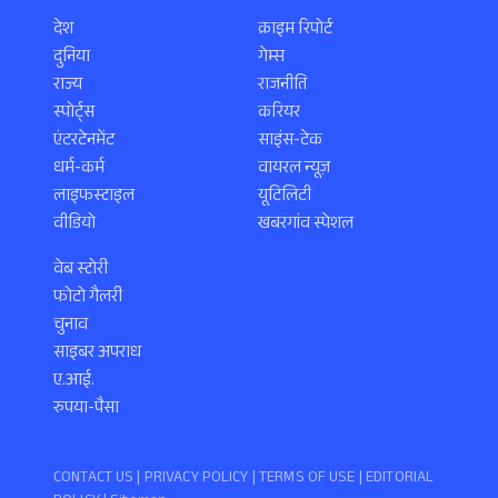
देश
क्राइम रिपोर्ट
दुनिया
गेम्स
राज्य
राजनीति
स्पोर्ट्स
करियर
एंटरटेनमेंट
साइंस-टेक
धर्म-कर्म
वायरल न्यूज़
लाइफस्टाइल
यूटिलिटी
वीडियो
खबरगांव स्पेशल
वेब स्टोरी
फोटो गैलरी
चुनाव
साइबर अपराध
ए.आई.
रुपया-पैसा
CONTACT US |
PRIVACY POLICY
|
TERMS OF USE
|
EDITORIAL