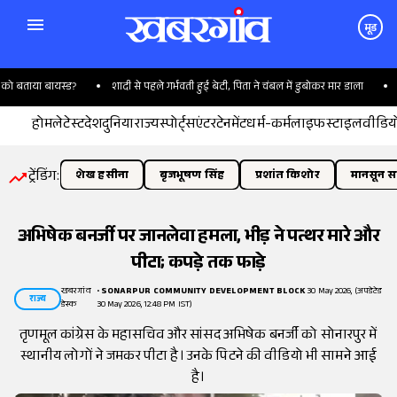
मूड
 बताया बायस्ड?
शादी से पहले गर्भवती हुई बेटी, पिता ने चंबल में डुबोकर मार डाला
उड़
होम
लेटेस्ट
देश
दुनिया
राज्य
स्पोर्ट्स
एंटरटेनमेंट
धर्म-कर्म
लाइफस्टाइल
वीडिय
ट्रेंडिंग:
शेख हसीना
बृजभूषण सिंह
प्रशांत किशोर
मानसून सत
अभिषेक बनर्जी पर जानलेवा हमला, भीड़ ने पत्थर मारे और
पीटा; कपड़े तक फाड़े
खबरगांव
•
SONARPUR COMMUNITY DEVELOPMENT BLOCK
30 May 2026, (अपडेटेड
राज्य
डेस्क
30 May 2026, 12:48 PM IST)
तृणमूल कांग्रेस के महासचिव और सांसद अभिषेक बनर्जी को सोनारपुर में
स्थानीय लोगों ने जमकर पीटा है। उनके पिटने की वीडियो भी सामने आई
है।