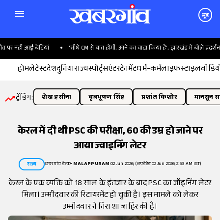
मूड
र नहीं आईं बेटियां
'सीधे CM से बात होगी, आने का वादा किया है', झारखंड में बोले प्रदर्शनकारी
होम
लेटेस्ट
देश
दुनिया
राज्य
स्पोर्ट्स
एंटरटेनमेंट
धर्म-कर्म
लाइफस्टाइल
वीडिय
ट्रेंडिंग:
शेख हसीना
बृजभूषण सिंह
प्रशांत किशोर
मानसून सत
केरल में दी थी PSC की परीक्षा, 60 की उम्र हो जाने पर
आया ज्वाइनिंग लेटर
खबरगांव डेस्क
•
MALAPPURAM
02 Jun 2026, (अपडेटेड 02 Jun 2026, 2:53 AM IST)
राज्य
केरल के एक व्यक्ति को 18 साल के इंतजार के बाद PSC का जॉइनिंग लेटर
मिला। उम्मीदवार की रिटायरमेंट हो चुकी है। इस मामले को लेकर
उम्मीदवार ने निराशा जाहिर की है।