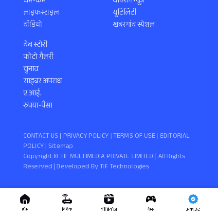
धर्म-कर्म
वायरल न्यूज़
लाइफस्टाइल
यूटिलिटी
वीडियो
खबरगांव स्पेशल
वेब स्टोरी
फोटो गैलरी
चुनाव
साइबर अपराध
ए.आई.
रुपया-पैसा
CONTACT US |
PRIVACY POLICY
|
TERMS OF USE
|
EDITORIAL
POLICY
| Sitemap
Copyright ©️ TIF MULTIMEDIA PRIVATE LIMITED | All Rights
Reserved | Developed By
TIF Technologies
होम
क्विक
वीडियोज
गेम्स
अकाउंट