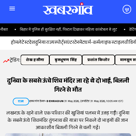
मूड
बत
बिहार में पुलिस ही सुरक्षित नहीं, पिस्टल दिखाकर महिला कांस्टेबल से लूट
डेटिंग ऐप
होम
लेटेस्ट
देश
दुनिया
राज्य
स्पोर्ट्स
एंटरटेनमेंट
धर्म-कर्म
लाइफस्टाइल
वीडिय
ट्रेंडिंग:
शेख हसीना
बृजभूषण सिंह
प्रशांत किशोर
मानसून सत
दुनिया के सबसे ऊंचे शिव मंदिर जा रहे थे दो भाई, बिजली
गिरने से मौत
खबरगांव डेस्क
•
DEHRADUN
31 May 2026, (अपडेटेड 31 May 2026, 10:05 AM IST)
राज्य
लखनऊ के रहने वाले एक परिवार की खुशियां पलभर में उजड़ गईं। दुनिया
के सबसे ऊंचे शिवमंदिर तुंगनाथ की यात्रा पर निकले दो भाइयों की जान
आकाशीय बिजली गिरने से चली गई।