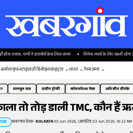
क, पत्नी ने डायवोर्स केस लिया वापस
सिनेमा लवर्स के लिए खाली रहेगा अगस्त का मही
-कर्म
लाइफस्टाइल
वीडियो
इनसाइट्स
भारत
गेम्स
अन्य
ोर
मानसून सत्र
दलीप ट्रॉफी
कॉमनवेल्थ गेम्स
अभिजीत दीपके
ाला तो तोड़ डाली TMC, कौन हैं ऋत
खबरगांव डेस्क
•
KOLKATA
03 Jun 2026, (अपडेटेड 03 Jun 2026, 10:22 AM 
राज्य