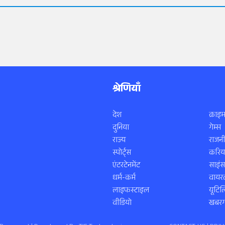
श्रेणियाँ
देश
क्राइम
दुनिया
गेम्स
राज्य
राजनी
स्पोर्ट्स
करिय
एंटरटेनमेंट
साइं
धर्म-कर्म
वायरल
लाइफस्टाइल
यूटिल
वीडियो
खबरगा