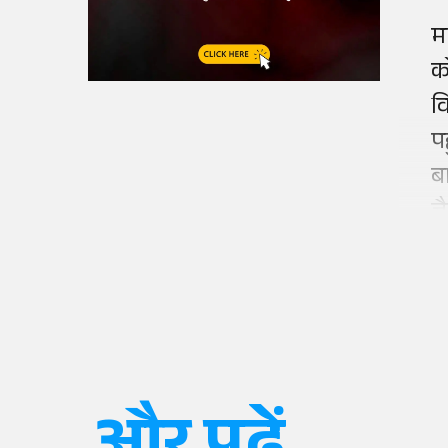
म
क
व
प
ब
जै