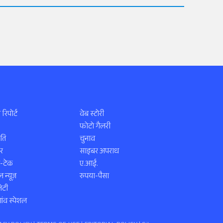
 रिपोर्ट
वेब स्टोरी
फोटो गैलरी
ति
चुनाव
र
साइबर अपराध
स-टेक
ए.आई.
 न्यूज़
रुपया-पैसा
िटी
ंव स्पेशल