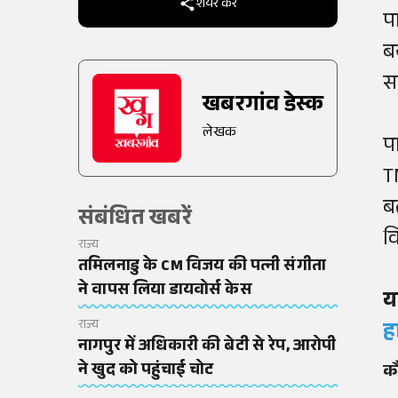
शेयर करें
प
ब
स
खबरगांव डेस्क
लेखक
प
T
ब
संबंधित खबरें
व
राज्य
तमिलनाडु के CM विजय की पत्नी संगीता
ने वापस लिया डायवोर्स केस
य
राज्य
ह
नागपुर में अधिकारी की बेटी से रेप, आरोपी
ने खुद को पहुंचाई चोट
कौ