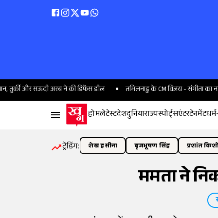
 और सऊदी अरब ने की डिफेंस डील
तमिलनाडु के CM विजय - संगीता का नहीं होगा तला
होम
लेटेस्ट
देश
दुनिया
राज्य
स्पोर्ट्स
एंटरटेनमेंट
धर्म
ट्रेंडिंग:
शेख हसीना
बृजभूषण सिंह
प्रशांत किश
ममता ने निक