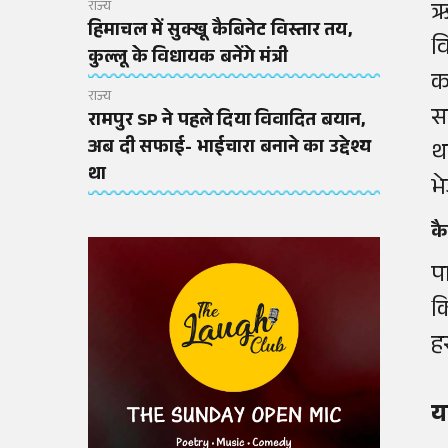
ऋ
राज्य
हिमाचल में सुक्खू कैबिनेट विस्तार तय,
व
कुल्लू के विधायक बनेंगे मंत्री
क
राज्य
स
रामपुर SP ने पहले दिया विवादित बयान,
अब दी सफाई- भाईचारा बनाने का उद्देश्य
थ
था
भ
क
प
क
ह
य