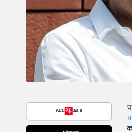
Add
as a
प
Trusted Source on
म
क