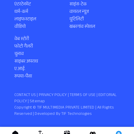
एंटरटेनमेंट
साइंस-टेक
धर्म-कर्म
वायरल न्यूज़
लाइफस्टाइल
यूटिलिटी
वीडियो
खबरगांव स्पेशल
वेब स्टोरी
फोटो गैलरी
चुनाव
साइबर अपराध
ए.आई.
रुपया-पैसा
CONTACT US |
PRIVACY POLICY
|
TERMS OF USE
|
EDITORIAL
POLICY
| Sitemap
Copyright ©️ TIF MULTIMEDIA PRIVATE LIMITED | All Rights
Reserved | Developed By
TIF Technologies