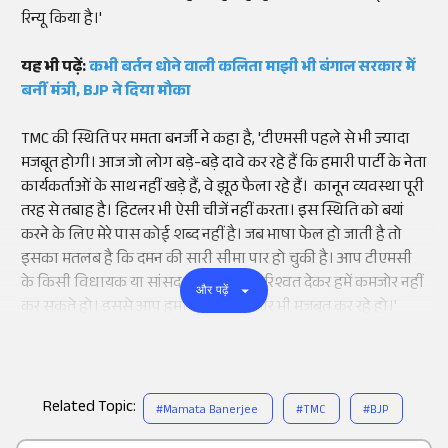
रिन्यू किया है।'
यह भी पढ़ें:
कभी बर्तन धोने वाली कलिता माझी भी बंगाल सरकार में
बनीं मंत्री, BJP ने दिया मौका
TMC की स्थिति पर ममता बनर्जी ने कहा है, 'टीएमसी पहले से भी ज्यादा
मजबूत होगी। आज जो लोग बड़े-बड़े दावे कर रहे हैं कि हमारी पार्टी के नेता
कार्यकर्ताओं के साथ नहीं खड़े हैं, वे झूठ फैला रहे हैं। कानून व्यवस्था पूरी
तरह से तबाह है। हिटलर भी ऐसी चीजें नहीं करता। इस स्थिति को बयां
करने के लिए मेरे पास कोई शब्द नहीं है। जब भाषा फेल हो जाती है तो
इसका मतलब है कि दमन की सारी सीमा पार हो चुकी है। आप टीएमसी
के किसी विधायक या सांसद को डराकर या रिश्वत देकर हमें कमजोर नहीं
और पढ़ें
कर सकते हो। इससे आप हमारी पार्टी को और भी मजबूत कर रहे हो।'
Related Topic:
#
Mamata Banerjee
#
TMC
#
BJP
Add
as a