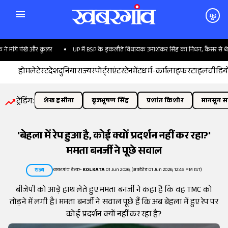
मूड
ांगे पंखे और कूलर
UP में BSP के इकलौते विधायक उमाशंकर सिंह का निधन, कैंसर से थे पीड़
होम
लेटेस्ट
देश
दुनिया
राज्य
स्पोर्ट्स
एंटरटेनमेंट
धर्म-कर्म
लाइफस्टाइल
वीडिय
ट्रेंडिंग:
शेख हसीना
बृजभूषण सिंह
प्रशांत किशोर
मानसून सत
'बेहला में रेप हुआ है, कोई क्यों प्रदर्शन नहीं कर रहा?'
ममता बनर्जी ने पूछे सवाल
खबरगांव डेस्क
•
KOLKATA
01 Jun 2026, (अपडेटेड 01 Jun 2026, 12:46 PM IST)
राज्य
बीजेपी को आड़े हाथ लेते हुए ममता बनर्जी ने कहा है कि वह TMC को
तोड़ने में लगी है। ममता बनर्जी ने सवाल पूछे हैं कि अब बेहला में हुए रेप पर
कोई प्रदर्शन क्यों नहीं कर रहा है?