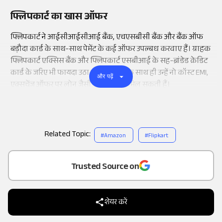
फ्लिपकार्ट का खास ऑफर
फ्लिपकार्ट ने आईसीआईसीआई बैंक, एचएसबीसी बैंक और बैंक ऑफ
बड़ौदा कार्ड के साथ-साथ पेमेंट के कई ऑफर उपल्बध करवाए हैं। ग्राहक
फ्लिपकार्ट एक्सिस बैंक और फ्लिपकार्ट एसबीआई के सह-ब्रांडेड क्रेडिट
कार्ड के जरिए भी फायदा उठा सकते हैं। इसके साथ ही उन्हें नो कॉस्ट EMI,
और पढ़ें
एक्सचेंज ऑफर पर लोन जैसी सुविधाएं भी मिल सकती हैं।
Related Topic:
#
Amazon
#
Flipkart
Add
as a
Trusted Source on
शेयर करें