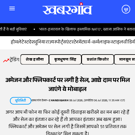
मूड
े बड़ी सुविधाएं
'भारत-इजरायल के खिलाफ इस्लामिक NATO', ख्वाजा आसिफ ने बताया पाकि
होम
लेटेस्ट
देश
दुनिया
राज्य
स्पोर्ट्स
एंटरटेनमेंट
धर्म-कर्म
लाइफस्टाइल
वीडिय
ट्रेंडिंग:
शेख हसीना
बृजभूषण सिंह
प्रशांत किशोर
मानसून सत
अमेजन और फ्लिपकार्ट पर लगी है सेल, आधे दाम पर मिल
जाएंगे ये मोबाइल
खबरगांव डेस्क
•
CHANDIGARH
06 Jul 2026, (अपडेटेड 06 Jul 2026, 11:35 AM IST)
यूटिलिटी
अगर आप भी फोन या फिर कोई दूसरी डिवाइस खरीदने का मन बना रहे हैं
और सेल का इंतजार कर रहे हैं तो आपका इंतजार अब खत्म हुआ।
फ्लिपकार्ट और अमेजन पर सेल लगी है जिसमें आपको 51 प्रतिशत तक
डिस्काउंट मिल सकता है।