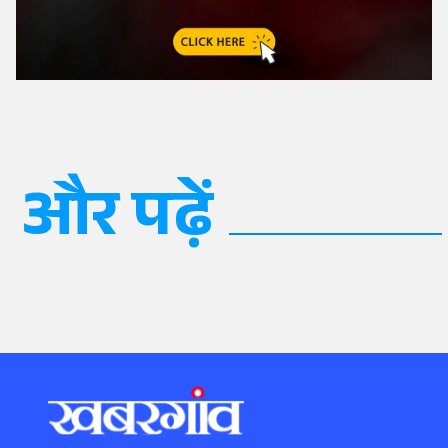
और पढ़ें