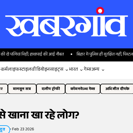
 पत्नियां भिड़ीं; हाथापाई की आई नौबत
बिहार में पुलिस ही सुरक्षित नहीं, पिस्टल दिख
-कर्म
लाइफस्टाइल
वीडियो
इनसाइट्स
भारत
गेम्स
अन्य
ोर
मानसून सत्र
दलीप ट्रॉफी
कॉमनवेल्थ गेम्स
अभिजीत दीपके
 से खाना खा रहे लोग?
•
Feb 23 2026
दूत