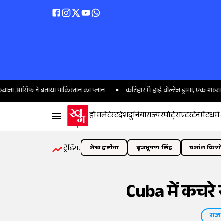
सिफ ने बताया पाकिस्तान का प्लान
कटिहार में हाई वोल्टेज ड्रामा, एक शख्स की दो
होम
लेटेस्ट
देश
दुनिया
राज्य
स्पोर्ट्स
एंटरटेनमेंट
धर्म
ट्रेंडिंग:
शेख हसीना
बृजभूषण सिंह
प्रशांत किश
Cuba में कचरे
राज