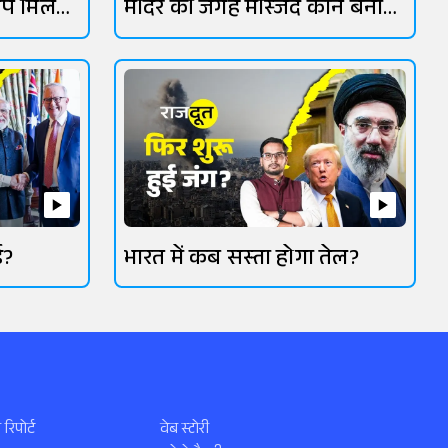
िप मिल
मंदिर की जगह मस्जिद कौन बना
रहा?
ई?
भारत में कब सस्ता होगा तेल?
 रिपोर्ट
वेब स्टोरी