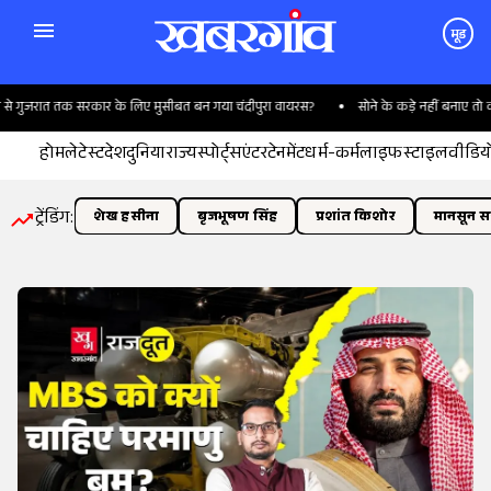
मूड
सीबत बन गया चंदीपुरा वायरस?
सोने के कड़े नहीं बनाए तो कोर्ट ने ज्वैलर्स पर ठोका जुर्माना, दे
होम
लेटेस्ट
देश
दुनिया
राज्य
स्पोर्ट्स
एंटरटेनमेंट
धर्म-कर्म
लाइफस्टाइल
वीडिय
ट्रेंडिंग:
शेख हसीना
बृजभूषण सिंह
प्रशांत किशोर
मानसून सत