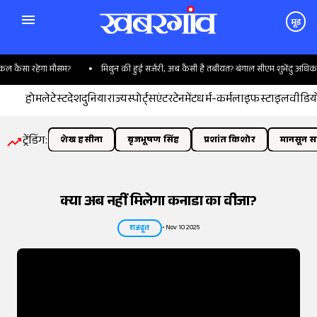
मूड
ा रहेगा मौसम?
मिथुन की हुई सर्जरी, अब कैसी है तबीयत? बंगाल सीएम शुभेंदु अधिकारी ने बत
होम
लेटेस्ट
देश
दुनिया
राज्य
स्पोर्ट्स
एंटरटेनमेंट
धर्म-कर्म
लाइफस्टाइल
वीडिय
ट्रेंडिंग:
शेख हसीना
बृजभूषण सिंह
प्रशांत किशोर
मानसून सत
क्या अब नहीं मिलेगा कनाडा का वीजा?
•
Nov 10 2025
राजदूत
तस्वीर:
इंडियन एक्सप्रेस/योगेश पाटिल