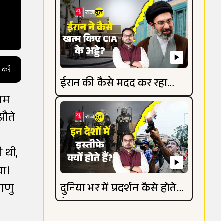
 करें
ईरान की कैसे मदद कर रहा
काम
रूस?
झौते
ी थी,
या।
माणु
दुनिया भर में प्रदर्शन कैसे होते
हैं?