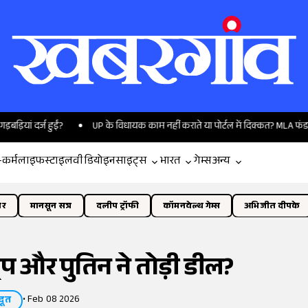
 दर्ज हुईं?
UP के विधायक काम नहीं कराते या पोर्टल में दिक्कत? MLA फंड की तस्व
-कर्म
लाइफस्टाइल
वीडियो
इनसाइट्स
भारत
गेम्स
अन्य
ोर
मानसून सत्र
दलीप ट्रॉफी
कॉमनवेल्थ गेम्स
अभिजीत दीपके
रंप और पुतिन ने तोड़ी डील?
•
Feb 08 2026
दूत