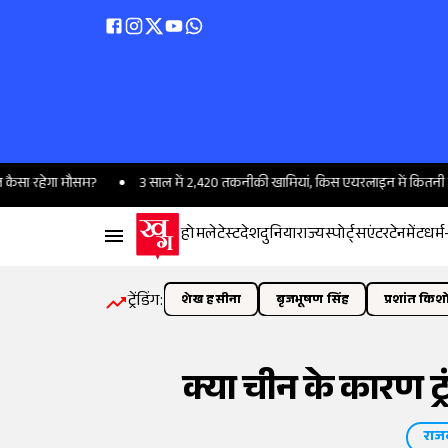
 रहेगा मौसम?
3 साल में 2,420 तकनीकी खामियां, किस एयरलाइन में कितनी गड़बड़ियां
होम
लेटेस्ट
देश
दुनिया
राज्य
स्पोर्ट्स
एंटरटेनमेंट
धर्म
ट्रेंडिंग:
शेख हसीना
बृजभूषण सिंह
प्रशांत किश
क्या चीन के कारण ट्
राज