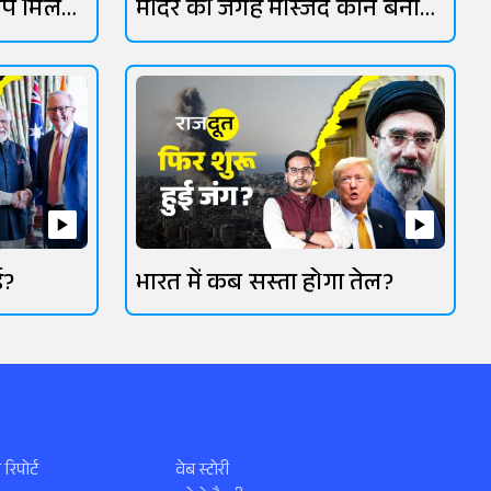
िप मिल
मंदिर की जगह मस्जिद कौन बना
रहा?
ई?
भारत में कब सस्ता होगा तेल?
 रिपोर्ट
वेब स्टोरी